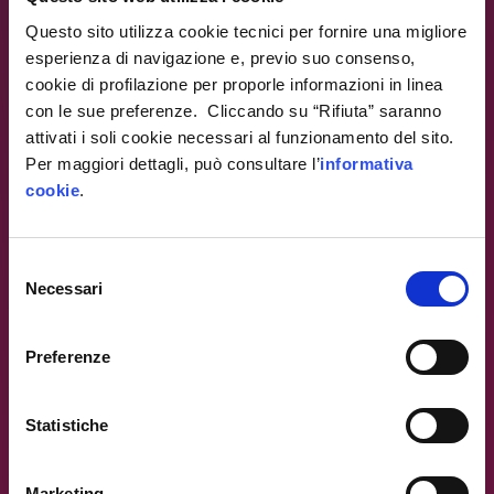
Questo sito utilizza cookie tecnici per fornire una migliore
esperienza di navigazione e, previo suo consenso,
cookie di profilazione per proporle informazioni in linea
con le sue preferenze. Cliccando su “Rifiuta” saranno
attivati i soli cookie necessari al funzionamento del sito.
Per maggiori dettagli, può consultare l’
informativa
cookie
.
Il digital innovation
Selezione
HUB
Necessari
del
consenso
del Friuli Venezia
Preferenze
Giulia
Statistiche
Marketing