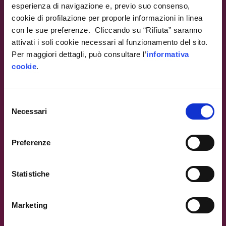
esperienza di navigazione e, previo suo consenso,
cookie di profilazione per proporle informazioni in linea
con le sue preferenze. Cliccando su “Rifiuta” saranno
attivati i soli cookie necessari al funzionamento del sito.
Per maggiori dettagli, può consultare l’
informativa
cookie
.
Warning
: Trying to access array offset on value of type
null in
/var/www/ip4fvg.it/html/wp-
content/themes/ip4fvg/index.php
on line
28
Selezione
Necessari
Warning
del
: Trying to access array offset on value of type null in
consenso
/var/www/ip4fvg.it/html/wp-
Preferenze
content/themes/ip4fvg/index.php
on line
35
Statistiche
Marketing
Warning
: Trying to access array offset on value of type null in