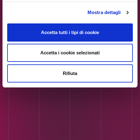
/var/www/ip4fvg.it/html/wp-
content/themes/ip4fvg/index.php
Mostra dettagli
on line
51
Accetta tutti i tipi di cookie
Accetta i cookie selezionati
Rifiuta