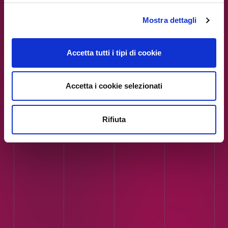
/var/www/ip4fvg.it/html/wp-
content/themes/ip4fvg/index.php
Mostra dettagli
on line
51
Accetta tutti i tipi di cookie
Accetta i cookie selezionati
Rifiuta