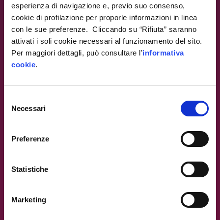
esperienza di navigazione e, previo suo consenso,
cookie di profilazione per proporle informazioni in linea
con le sue preferenze. Cliccando su “Rifiuta” saranno
attivati i soli cookie necessari al funzionamento del sito.
Per maggiori dettagli, può consultare l’
informativa
cookie
.
Warning
: Trying to access array offset on value of type
null in
/var/www/ip4fvg.it/html/wp-
content/themes/ip4fvg/index.php
on line
28
Selezione
Necessari
Warning
del
: Trying to access array offset on value of type null in
consenso
/var/www/ip4fvg.it/html/wp-
Preferenze
content/themes/ip4fvg/index.php
on line
35
Statistiche
Marketing
Warning
: Trying to access array offset on value of type null in