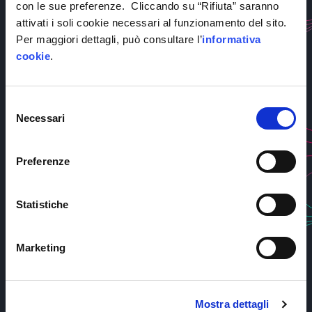
E-mail: contatti@ip4fvg.it
con le sue preferenze. Cliccando su “Rifiuta” saranno
attivati i soli cookie necessari al funzionamento del sito.
Find out more
Per maggiori dettagli, può consultare l’
informativa
cookie
.
Selezione
Necessari
del
Data Optimization & Simulation
consenso
Località Padriciano, 99 - 34149 Trieste Presso Area
Preferenze
Science Park
E-mail: contatti@ip4fvg.it
Statistiche
Find out more
Marketing
Mostra dettagli