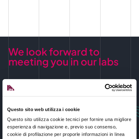
We look forward to
meeting you in our labs
Advanced manufacturing solutions
Questo sito web utilizza i cookie
Questo sito utilizza cookie tecnici per fornire una migliore
Viale Comunali, 22 – 33078 San Vito al Tagliamento (PN)
esperienza di navigazione e, previo suo consenso,
Presso LEF, Lean Experience Factory
cookie di profilazione per proporle informazioni in linea