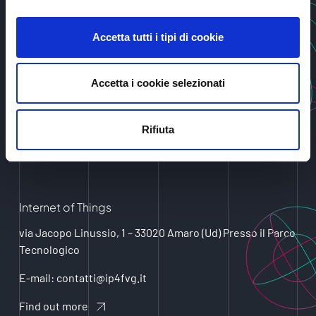
Data Analytics & Artificial Intelligence
Via Sondrio, 2 - 33100 Udine Presso UniUd Lab Village,
Accetta tutti i tipi di cookie
Modulo n. 12
E-mail: contatti@ip4fvg.it
Accetta i cookie selezionati
Find out more
Rifiuta
Internet of Things
via Jacopo Linussio, 1 – 33020 Amaro (Ud) Presso il Parco
Tecnologico
E-mail: contatti@ip4fvg.it
Find out more