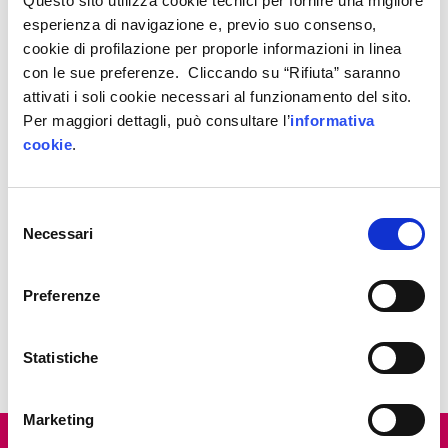
Questo sito utilizza cookie tecnici per fornire una migliore
esperienza di navigazione e, previo suo consenso,
cookie di profilazione per proporle informazioni in linea
con le sue preferenze. Cliccando su “Rifiuta” saranno
attivati i soli cookie necessari al funzionamento del sito.
Ergolines Lab srl
Per maggiori dettagli, può consultare l’
informativa
cookie
.
Selezione
Necessari
del
consenso
Machine learning for the analysis of process
data streams in a steelmaking environment
Preferenze
Statistiche
Marketing