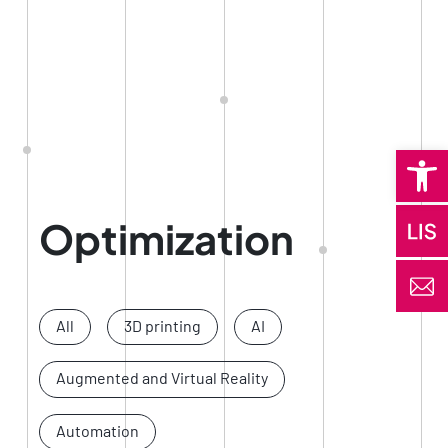
Open 
Optimization
All
3D printing
AI
Augmented and Virtual Reality
Automation