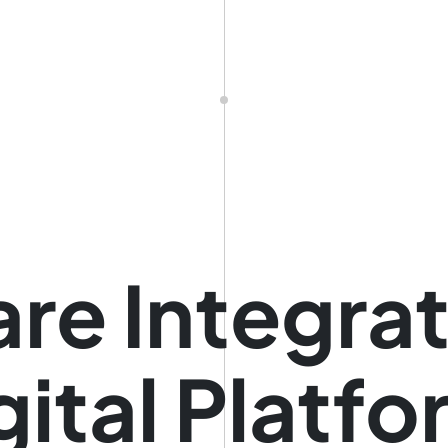
re Integra
gital Platf