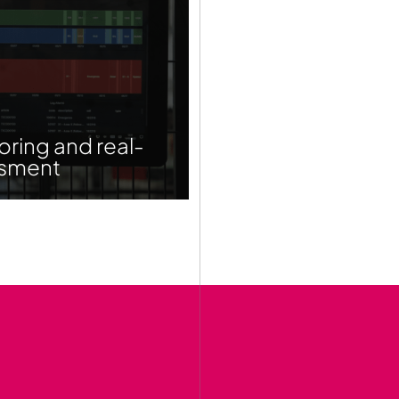
oring and real-
ssment