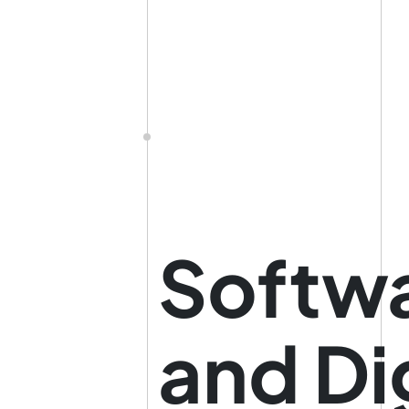
Softwa
and Di