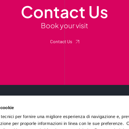
Contact Us
Book your visit
Contact Us
 cookie
About Us
 tecnici per fornire una migliore esperienza di navigazione e, pre
azione per proporle informazioni in linea con le sue preferenze. 
Case Studies