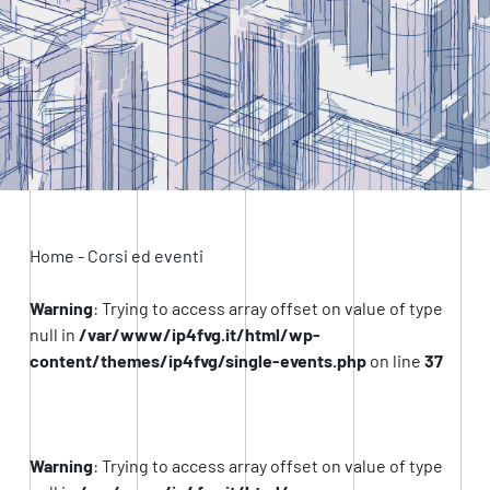
Home
-
Corsi ed eventi
Warning
: Trying to access array offset on value of type
null in
/var/www/ip4fvg.it/html/wp-
content/themes/ip4fvg/single-events.php
on line
37
Warning
: Trying to access array offset on value of type