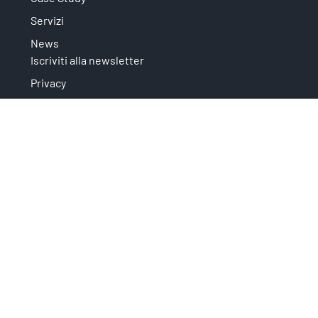
Servizi
News
Iscriviti alla newsletter
Privacy
È un'iniziativa che fa parte di:
Sostenuta da:
Copyright © 2026 Area
Science Park, All rights reserved.
Credits