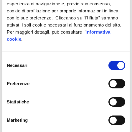
esperienza di navigazione e, previo suo consenso,
azienda leader nell’innovazione tecnologica
cookie di profilazione per proporle informazioni in linea
applicata alle
costruzioni
e alle
opere speciali di
con le sue preferenze. Cliccando su “Rifiuta” saranno
ingegneria
.
attivati i soli cookie necessari al funzionamento del sito.
L’iniziativa rientra nell’ambito delle attività di
Per maggiori dettagli, può consultare l’
informativa
Cantiere 4.0
di IP4FVG, frutto della partnership
cookie
.
tra Area Science Park, Ditedi, ANCI FVG e ANCE
FVG.
Selezione
Necessari
del
PROGRAMMA
–
24 marzo 2021
consenso
I.CO.P. 100 anni di storia, dalla tradizione ai cantieri
4.0
Preferenze
Ore 15.30
Statistiche
Saluti introduttivi
Anna Mareschi Danieli
– Presidente
Confindustria Udine
Marketing
Elio Catania
– Consulente MISE