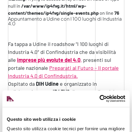
null in
/var/www/ip4fvg.it/html/wp-
content/themes/ip4fvg/single-events.php
on line
76
Appuntamento a Udine con I 100 luoghi di Industria
4.0
Fa tappa a Udine il roadshow “I 100 luoghi di
Industria 4.0″ di Confindustria che da visibilità
alle
imprese più evolute del 4.0
,
presenti sul
portale nazionale
Preparati al Futuro – Il portale
Industria 4.0 di Confindustria.
Ospitato da
DIH Udine
e organizzato in
collaborazione con
IP4FVG
, l’evento online dal
titolo “I.CO.P. 100 anni di storia, dalla tradizione ai
cantieri 4.0” è in programma il
24 marzo alle
15:30
.
Questo sito web utilizza i cookie
Il focus della tappa sarà la
trasformazione digitale
Questo sito utilizza cookie tecnici per fornire una migliore
dell’edilizia
e avrà come protagonista
I.CO.P.
,