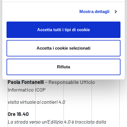
Stefano Casaleggi
– Presidente Cabina di Regia
IP4FVG
Mostra dettagli
Gianni Potti
– Advisor DIH Confindustria Veneto
Accetta tutti i tipi di cookie
Ore 15.50
I.CO.P. una comunità in cui la tradizione guarda al
futuro
Accetta i cookie selezionati
Piero Petrucco
– AD ICOP e Vicepresidente FIEC
I.CO.P. , tra tecniche costruttive e digitalizzazione.
Rifiuta
Cosa è stato raggiunto e quali sono i prossimi passi
Paola Fontanelli
– Responsabile Ufficio
Informatico ICOP
visita virtuale ai cantieri 4.0
Ore 16.40
La strada verso un’Edilizia 4.0 è tracciata dalla