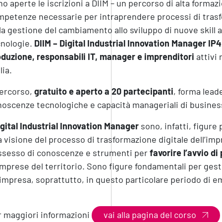
o aperte le iscrizioni a DIIM – un percorso di alta formaz
petenze necessarie per intraprendere processi di trasfo
la gestione del cambiamento allo sviluppo di nuove skill a
cnologie.
DIIM – Digital Industrial Innovation Manager IP
duzione, responsabili IT, manager e imprenditori
attivi 
lia.
percorso,
gratuito e aperto a 20 partecipanti
, forma lead
oscenze tecnologiche e capacità manageriali di busines
gital Industrial Innovation Manager
sono, infatti, figure 
 visione del processo di trasformazione digitale dell’imp
ssesso di conoscenze e strumenti per
favorire l’avvio di
imprese del territorio. Sono figure fondamentali per gest
impresa, soprattutto, in questo particolare periodo di 
 maggiori informazioni
vai alla pagina del corso