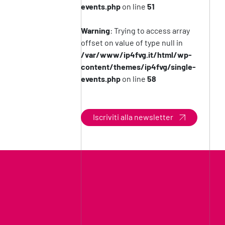
events.php
on line
51
Warning
: Trying to access array
offset on value of type null in
/var/www/ip4fvg.it/html/wp-
content/themes/ip4fvg/single-
events.php
on line
58
Iscriviti alla newsletter