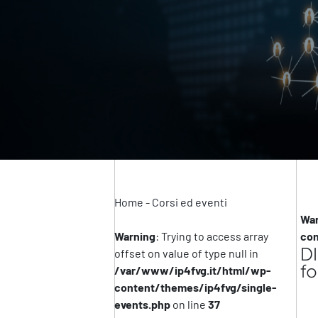
Home
-
Corsi ed eventi
War
Warning
: Trying to access array
con
DI
offset on value of type null in
f
/var/www/ip4fvg.it/html/wp-
content/themes/ip4fvg/single-
events.php
on line
37