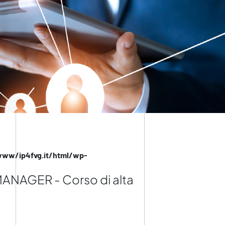
www/ip4fvg.it/html/wp-
ANAGER - Corso di alta