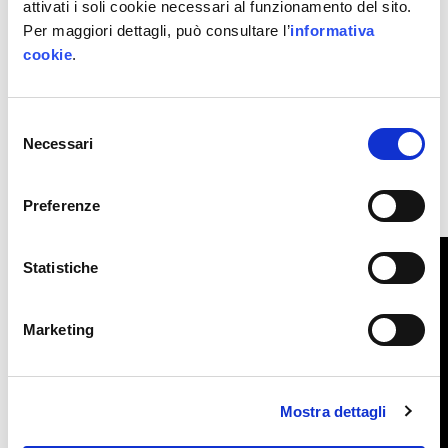
attivati i soli cookie necessari al funzionamento del sito.
dati di simulazione.
Per maggiori dettagli, può consultare l’
informativa
cookie
.
In conclusione, saranno presentati i servizi di del
Nodo Data Optimization and Simluation
di IP4FVG
per supportare le PMI all’introduzione e all’utilizzo
Selezione
Necessari
delle tecnologie di simulazione e ottimizzazione
del
consenso
in azienda.
Preferenze
Rivedi l’evento e scarica le slide
Statistiche
Marketing
Mostra dettagli