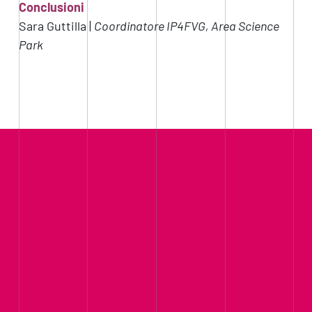
Conclusioni
Sara Guttilla |
Coordinatore
IP4FVG, Area Science
Park