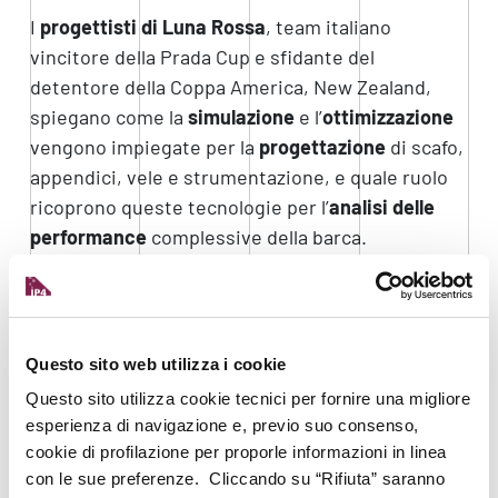
I
progettisti di Luna Rossa
, team italiano
vincitore della Prada Cup e sfidante del
detentore della Coppa America, New Zealand,
spiegano come la
simulazione
e l’
ottimizzazione
vengono impiegate per la
progettazione
di scafo,
appendici, vele e strumentazione, e quale ruolo
ricoprono queste tecnologie per l’
analisi delle
performance
complessive della barca.
L’esperienza del team di Luna Rossa raccontata
durante il DigiTool rappresenta le
potenzialità
e
le
opportunità
che simulazione e ottimizzazione
Questo sito web utilizza i cookie
possono fornire all’azienda che le applichi fin
Questo sito utilizza cookie tecnici per fornire una migliore
dalle
fasi progettuali
di un prodotto. Interverrà
esperienza di navigazione e, previo suo consenso,
durante il webinar Esteco, azienda partner di
cookie di profilazione per proporle informazioni in linea
IP4FVG e provider di software per
con le sue preferenze. Cliccando su “Rifiuta” saranno
l’ottimizzazione numerica e per la gestione dei