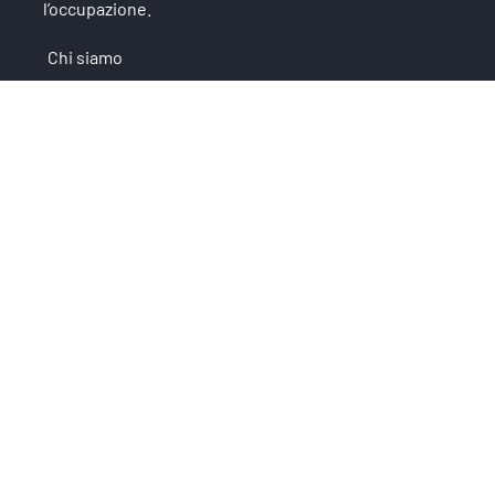
l’occupazione.
Chi siamo
IP4FVG – EDIH
Trasformazione digitale
Case Study
Servizi
News
Iscriviti alla newsletter
Privacy
È un'iniziativa che fa parte di: