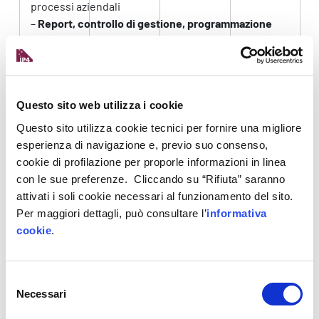
processi aziendali
–
Report, controllo di gestione, programmazione
Potenzialità di miglioramento dei processi produttivi
e miglioramento continuo
I servizi di
visita ispettiva
e la
sicurezza
nel mondo
digitalizzato
Questo sito web utilizza i cookie
Questo sito utilizza cookie tecnici per fornire una migliore
Analisi di casi, storytelling di cambiamento,
visita
esperienza di navigazione e, previo suo consenso,
aziendale
(virtuale in caso di online learning)
cookie di profilazione per proporle informazioni in linea
La partecipazione al corso è gratuita
: il
con le sue preferenze. Cliccando su “Rifiuta” saranno
attivati i soli cookie necessari al funzionamento del sito.
contributo rientra nella disciplina degli aiuti di
Per maggiori dettagli, può consultare l’
informativa
Stato, l’operazione è cofinanziata dal FSE
cookie
.
nell’ambito del PORFVG.
Destinatari
Selezione
Necessari
del
Dipendenti di aziende manifatturiere del FVG,
in
consenso
accordo con le imprese di appartenenza (
vedi