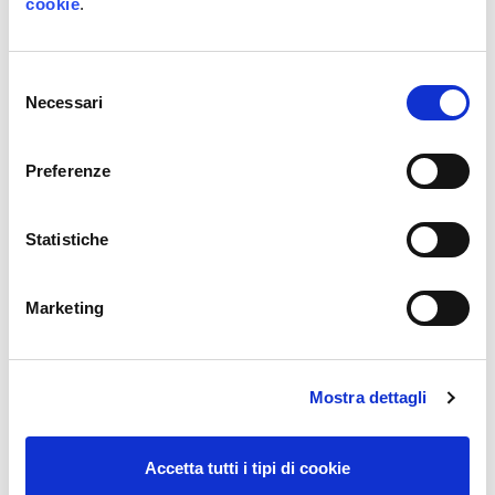
cookie
.
Servitizzazione della manutenzione tramite
Selezione
IoT
Necessari
del
consenso
Preferenze
Delta Plastic Srl
Statistiche
Marketing
Q Vision – Visione artificiale per
l’automazione del controllo qualità
Mostra dettagli
Accetta tutti i tipi di cookie
BEF Biosystems Srl