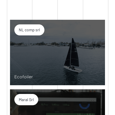
NL comp srl
Ecofoiler
Maral Srl