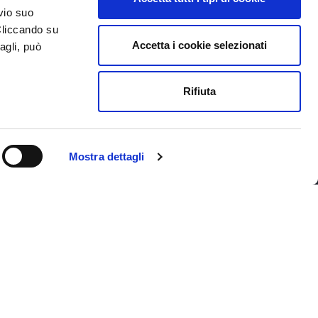
vio suo
Cliccando su
Accetta i cookie selezionati
agli, può
Iscriviti alla newsletter
Rifiuta
Privacy
Mostra dettagli
Copyright © 2026 Area
Science Park, All rights reserved.
Credits