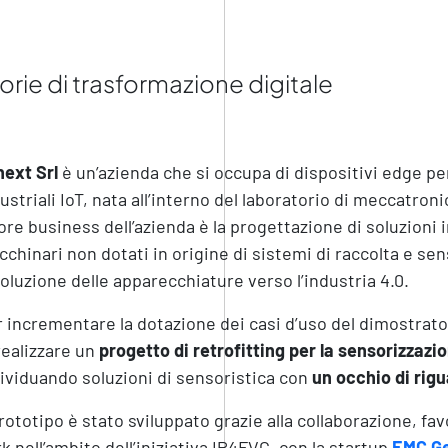
orie di trasformazione digitale
next Srl
è un’azienda che si occupa di dispositivi edge per
ustriali IoT, nata all’interno del laboratorio di meccatron
core business dell’azienda è la progettazione di soluzioni 
chinari non dotati in origine di sistemi di raccolta e s
voluzione delle apparecchiature verso l’industria 4.0.
 incrementare la dotazione dei casi d’uso del dimostrato
realizzare un
progetto di retrofitting per la sensorizzazi
ividuando soluzioni di sensoristica con
un occhio di rig
prototipo è stato sviluppato grazie alla collaborazione, fa
k nell’ambito dell’iniziativa IP4FVG, con la startup
EMC G