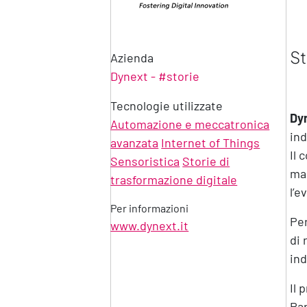
St
Azienda
Dynext - #storie
Tecnologie utilizzate
Dy
Automazione e meccatronica
ind
avanzata
Internet of Things
Il 
Sensoristica
Storie di
mac
trasformazione digitale
l’e
Per informazioni
Per
www.dynext.it
di 
ind
Il 
Par