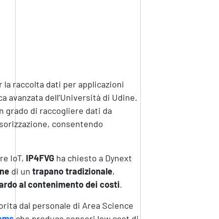
 la raccolta dati per applicazioni
ica avanzata dell’Università di Udine.
in grado di raccogliere dati da
ensorizzazione, consentendo
re IoT,
IP4FVG
ha chiesto a Dynext
one
di un
trapano tradizionale
,
uardo al contenimento dei costi
.
vorita dal personale di Area Science
ems
che produce sensori low cost di