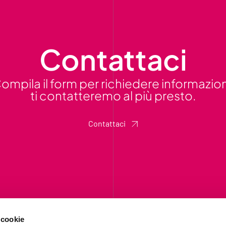
Contattaci
ompila il form per richiedere informazion
ti contatteremo al più presto.
Contattaci
 cookie