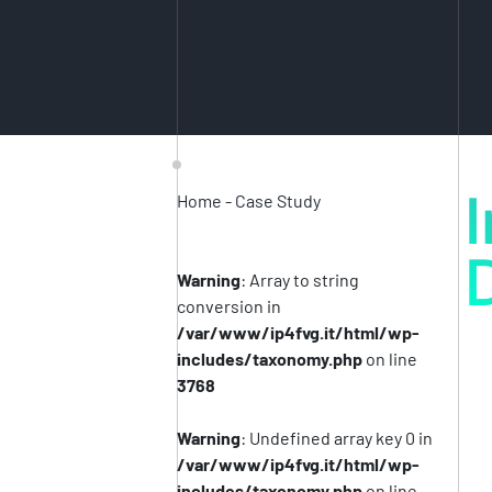
I
Home
-
Case Study
Warning
: Array to string
conversion in
/var/www/ip4fvg.it/html/wp-
includes/taxonomy.php
on line
3768
Warning
: Undefined array key 0 in
/var/www/ip4fvg.it/html/wp-
includes/taxonomy.php
on line