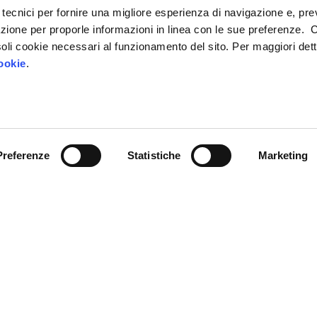
 tecnici per fornire una migliore esperienza di navigazione e, pre
azione per proporle informazioni in linea con le sue preferenze. 
i soli cookie necessari al funzionamento del sito. Per maggiori dett
ookie
.
Chi siamo
IP4FVG – EDIH
Trasformazione digitale
a Giulia,
Case Study
Preferenze
Statistiche
Marketing
Servizi
stema Argo
, modello
 l’occupazione.
News
Sostenuta da: