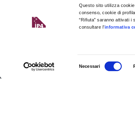
Questo sito utilizza cookie
consenso, cookie di profil
“Rifiuta” saranno attivati 
consultare l’
informativa c
Il Digital Innovation Hub del Friuli Venezi
partner della rete europea degli
Edih
.
Selezione
Necessari
Il progetto è un asset strategico del
Si
del
industriale per lo sviluppo economico e
consenso
È un'iniziativa che fa parte di: