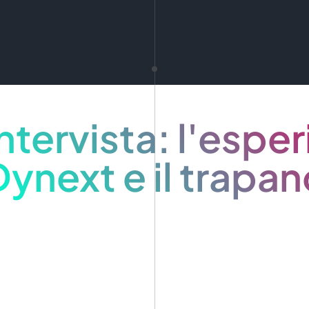
ntervista: l'esper
Dynext e il trapa