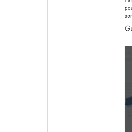
pos
son
Gu