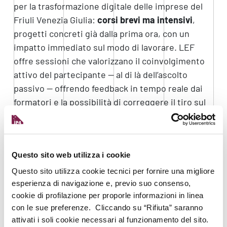
per la trasformazione digitale delle imprese del
Friuli Venezia Giulia:
corsi brevi ma intensivi
,
progetti concreti già dalla prima ora, con un
impatto immediato sul modo di lavorare. LEF
offre sessioni che valorizzano il coinvolgimento
attivo del partecipante — al di là dell’ascolto
passivo — offrendo feedback in tempo reale dai
formatori e la possibilità di correggere il tiro sul
momento.
«L’esperienzialità è il valore che rende unica la
nostra offerta formativa: è ciò che consente di
Questo sito web utilizza i cookie
vedere concretamente il cambiamento — afferma
Questo sito utilizza cookie tecnici per fornire una migliore
Marco Pasquin
, Training Manager di LEF. Quando
esperienza di navigazione e, previo suo consenso,
si lavora su casi aziendali reali e si ricreano
cookie di profilazione per proporle informazioni in linea
scenari che il team riconosce come propri, il vero
con le sue preferenze. Cliccando su “Rifiuta” saranno
risultato è che ogni partecipante rientra in
attivati i soli cookie necessari al funzionamento del sito.