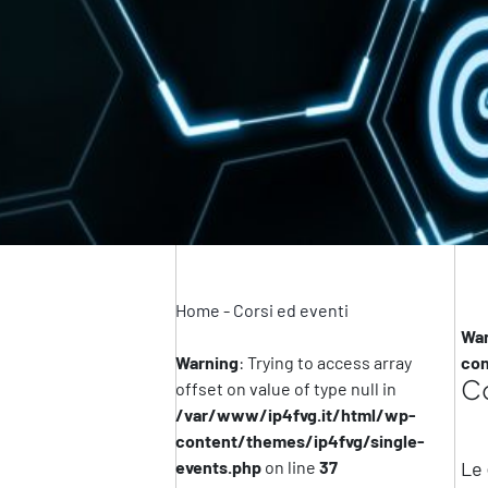
Home
-
Corsi ed eventi
War
Warning
: Trying to access array
con
Co
offset on value of type null in
/var/www/ip4fvg.it/html/wp-
content/themes/ip4fvg/single-
events.php
on line
37
Le