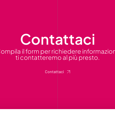
Contattaci
ompila il form per richiedere informazion
ti contatteremo al più presto.
Contattaci