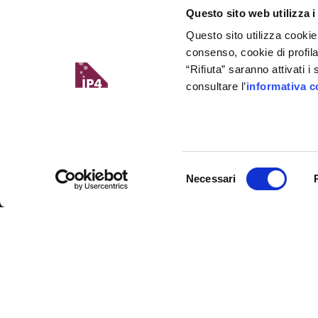
Questo sito web utilizza i
Questo sito utilizza cookie
consenso, cookie di profil
“Rifiuta” saranno attivati 
consultare l’
informativa c
Il Digital Innovation Hub del Friuli Venezi
Selezione
partner della rete europea degli
Edih
.
Necessari
del
Il progetto è un asset strategico del
Si
consenso
industriale per lo sviluppo economico e
È un'iniziativa che fa parte di: