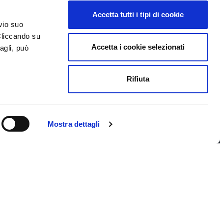
Accetta tutti i tipi di cookie
vio suo
Cliccando su
Accetta i cookie selezionati
agli, può
Iscriviti alla newsletter
Rifiuta
Privacy
Mostra dettagli
Copyright © 2026 Area
Science Park, All rights reserved.
Credits