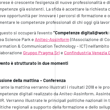
rese è crescente l’esigenza di nuove professionalità e di
petenze già esistenti. La sfida è accettare la richiesta 
ve opportunità per innovare i percorsi di formazione e 
entare le competenze professionali di chi oggi già lavor
questo si occuperà l’evento
“Competenze digitali@work: i
ea Science Park e
Anitec-Assinform
(l’Associazione di Co
ormation & Communication Technology – ICT) nell’ambito
llaborazione
Gruppo Pragma Srl
e
Confindustria Venezia G
vento è strutturato in due momenti
sione della mattina – Conferenza
ante la mattina verranno illustrati i risultati 2018 e le pr
petenze digitali realizzato da Anitec-Assinform, Assintel
R. Verranno illustrate le principali politiche nazionali in
itiche regionali a supporto della formazione e dello svil