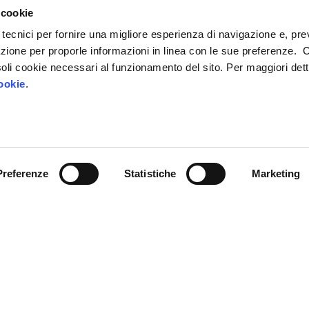
 cookie
 tecnici per fornire una migliore esperienza di navigazione e, pre
azione per proporle informazioni in linea con le sue preferenze. 
i soli cookie necessari al funzionamento del sito. Per maggiori dett
ookie
.
Chi siamo
IP4FVG – EDIH
Trasformazione digitale
a Giulia,
Case Study
Preferenze
Statistiche
Marketing
Servizi
stema Argo
, modello
 l’occupazione.
News
Sostenuta da: