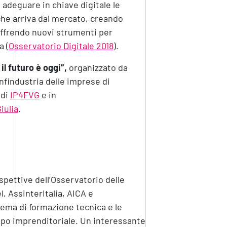
 adeguare in chiave digitale le
che arriva dal mercato, creando
offrendo nuovi strumenti per
a (
Osservatorio Digitale 2018
).
l futuro è oggi”,
organizzato da
nfindustria delle imprese di
 di
IP4FVG
e in
iulia
.
ospettive dell’Osservatorio delle
, AssinterItalia, AICA e
 tema di formazione tecnica e le
uppo imprenditoriale. Un interessante