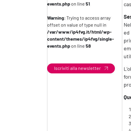
events.php
on line
51
cas
Ses
Warning
: Trying to access array
Nel
offset on value of type null in
/var/www/ip4fvg.it/html/wp-
ed 
content/themes/ip4fvg/single-
pri
events.php
on line
58
eme
uti
Iscriviti alla newsletter
L’o
for
pro
Que