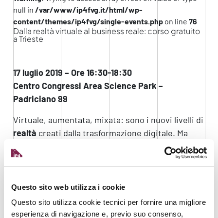
null in
/var/www/ip4fvg.it/html/wp-
content/themes/ip4fvg/single-events.php
on line
76
Dalla realtà virtuale al business reale: corso gratuito
a Trieste
17 luglio 2019 – Ore 16:30-18:30
Centro Congressi Area Science Park –
Padriciano 99
Virtuale, aumentata, mixata: sono i nuovi livelli di
realtà
creati dalla trasformazione digitale. Ma
cosa sono e come possono rappresentare delle
opportunità di business aziendale
? Sempre più
imprese infatti utilizzano queste tecnologie per
ottimizzare tempi e costi in diversi ambiti
:
Questo sito web utilizza i cookie
progettazione, simulazione, formazione, testing,
Questo sito utilizza cookie tecnici per fornire una migliore
assistenza tecnica, ..
esperienza di navigazione e, previo suo consenso,