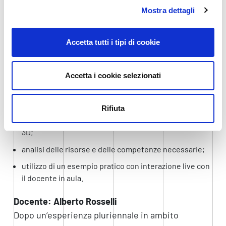
contesto come quello industriale
, che sta
Mostra dettagli
vivendo una vera e propria trasformazione
digitale.
Accetta tutti i tipi di cookie
Il programma prevede:
Accetta i cookie selezionati
presentazione delle 3
tecnologie innovative
:
differenze e punti di forza nei diversi contesti
applicativi;
Rifiuta
descrizione dell’ambiente di sviluppo utilizzato: Unity
3D;
analisi delle risorse e delle competenze necessarie;
utilizzo di un esempio pratico con interazione live con
il docente in aula.
Docente: Alberto Rosselli
Dopo un’esperienza pluriennale in ambito