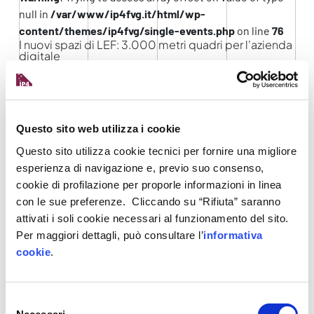
null in
/var/www/ip4fvg.it/html/wp-
content/themes/ip4fvg/single-events.php
on line
76
I nuovi spazi di LEF: 3.000 metri quadri per l'azienda
digitale
Lunedì 19 luglio 2021 – ore 11.00
Uno spazio di
3.000 metri quadrati
che offre
Questo sito web utilizza i cookie
esclusivi programmi di
formazione esperienziale
Questo sito utilizza cookie tecnici per fornire una migliore
in presenza e da remoto. Un’
azienda digitale
esperienza di navigazione e, previo suo consenso,
modello
con processi reali, ambienti di back-
cookie di profilazione per proporle informazioni in linea
office e operatori che simulano le attività di una
con le sue preferenze. Cliccando su “Rifiuta” saranno
vera e propria impresa, facendo comprendere
attivati i soli cookie necessari al funzionamento del sito.
tutte le fasi della trasformazione digitale.
Per maggiori dettagli, può consultare l’
informativa
cookie
.
Tutto questo è LEF, il centro di formazione
esperienziale in cui ha sede anche il
nodo di
Selezione
IP4FVG specializzato su Advanced