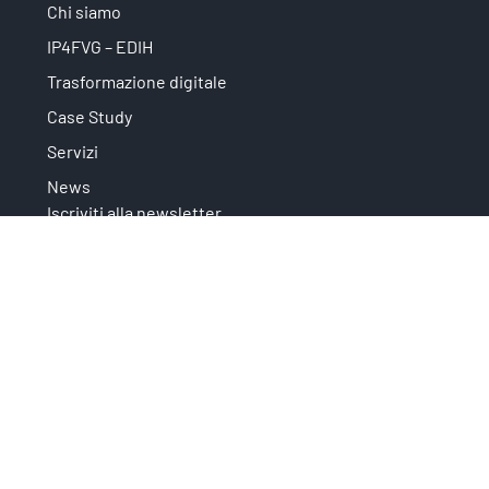
Chi siamo
IP4FVG – EDIH
Trasformazione digitale
Case Study
Servizi
News
Iscriviti alla newsletter
Privacy
È un'iniziativa che fa parte di: