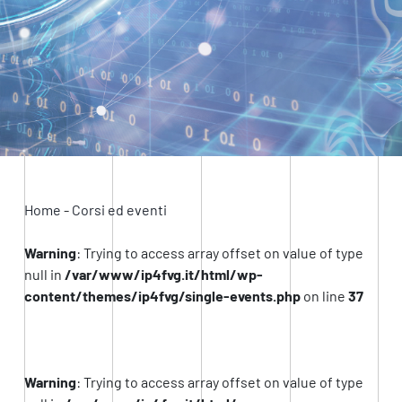
Home
-
Corsi ed eventi
Warning
: Trying to access array offset on value of type
null in
/var/www/ip4fvg.it/html/wp-
content/themes/ip4fvg/single-events.php
on line
37
Warning
: Trying to access array offset on value of type