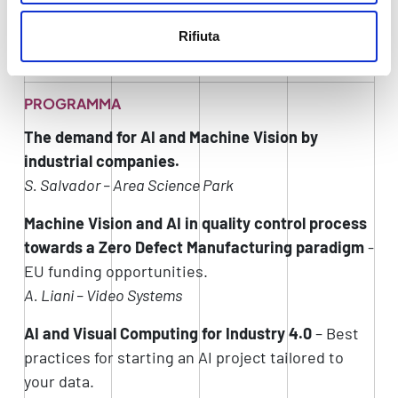
investitori e un
B2B
tra aziende e centri di
ricerca interessati a
collaborazioni di ricerca,
Rifiuta
tecnologiche e commerciali
.
PROGRAMMA
The demand for AI and Machine Vision by
industrial companies.
S. Salvador – Area Science Park
Machine Vision and AI in quality control process
towards a Zero Defect Manufacturing paradigm
-
EU funding opportunities.
A. Liani – Video Systems
AI and Visual Computing for Industry 4.0
– Best
practices for starting an AI project tailored to
your data.