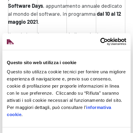
Software Days
, appuntamento annuale dedicato
al mondo del software, in programma
dal 10 al
12
maggio 2021
.
Il workshop, interamente in lingua inglese,
affronterà il tema delle tecnologie e soluzioni di
Machine Vision e Advanced Analytics applicate
alla manifattura, e, in particolare, al
processo di
Questo sito web utilizza i cookie
controllo qualità
. La panoramica sulle
tecnologie
Questo sito utilizza cookie tecnici per fornire una migliore
e le possibilità offerte dalle
soluzioni
già presenti
esperienza di navigazione e, previo suo consenso,
sul mercato, sarà affiancata dal racconto di
case-
cookie di profilazione per proporle informazioni in linea
history di successo
.
con le sue preferenze. Cliccando su “Rifiuta” saranno
attivati i soli cookie necessari al funzionamento del sito.
Durante il workshop saranno inoltre presentati i
Per maggiori dettagli, può consultare l’
informativa
finanziamenti a cascata
della
Zero Defect
cookie
.
Manufacturing Platform
,
un’importante
opportunità per imprese e centri di ricerca che