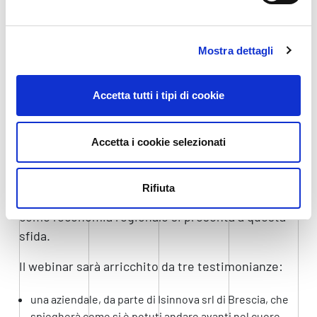
Saluti introduttivi di
Anna Mareschi Danieli
e
Fabiano
Benedetti
, presidente e capogruppo
Telecomunicazioni e Informatica di Confindustria
Mostra dettagli
Udine.
Carlo Rapacciuolo
, Centro Studi di Confindustria;
Accetta tutti i tipi di cookie
Fabrizio Biscotti
, Gartner;
Paolo Ermano
, Università degli Studi di Udine.
Accetta i cookie selezionati
I relatori delineeranno gli attuali scenari nazionali
e internazionali, con particolare riguardo a quelli
Rifiuta
digitali e con uno specifico approfondimento su
come l’economia regionale si presenta a questa
sfida.
Il webinar sarà arricchito da tre testimonianze:
una aziendale, da parte di Isinnova srl di Brescia, che
spiegherà come si è potuti andare avanti nel cuore