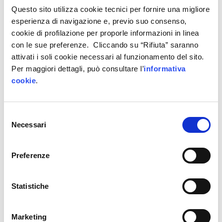
Questo sito utilizza cookie tecnici per fornire una migliore
in ufficio -, con particolare riferimento alla
esperienza di navigazione e, previo suo consenso,
digitalizzazione. Non ci basta, infatti, dire che il
cookie di profilazione per proporle informazioni in linea
digitale ci ha aiutato a rimanere a galla durante
con le sue preferenze. Cliccando su “Rifiuta” saranno
questo ‘incidente di percorso’: vogliamo capire
attivati i soli cookie necessari al funzionamento del sito.
come ci possa aiutare a ripartire e a riprendere il
Per maggiori dettagli, può consultare l’
informativa
tempo (e il business) perso”, afferma Luca Gotti,
cookie
.
allenatore dell’Udinese e ospite del webinar.
Nell’incontro, che, evocativamente, si terrà nella
Selezione
Necessari
giornata in cui ricorre il 44esimo anniversario del
del
consenso
terremoto in Friuli, si parlerà dunque di
ripartenza e di futuro, cercando di inquadrare
Preferenze
quali siano le prospettive di breve e lungo
periodo per l’economia globale.
Statistiche
PROGRAMMA:
Marketing