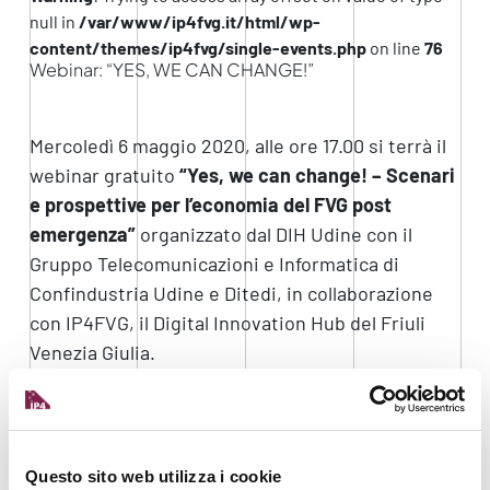
null in
/var/www/ip4fvg.it/html/wp-
content/themes/ip4fvg/single-events.php
on line
76
Webinar: “YES, WE CAN CHANGE!”
Mercoledì 6 maggio 2020, alle ore 17.00 si terrà il
webinar gratuito
“Yes, we can change! – Scenari
e prospettive per l’economia del FVG post
emergenza”
organizzato dal DIH Udine con il
Gruppo Telecomunicazioni e Informatica di
Confindustria Udine e Ditedi, in collaborazione
con IP4FVG, il Digital Innovation Hub del Friuli
Venezia Giulia.
“L’obiettivo non è parlare di mascherine, aperture
o chiusure – quello lo fanno già in tanti -, ma di
cominciare a vedere cosa succederà dopo – come
Questo sito web utilizza i cookie
cambierà il mondo, il modo di lavorare e di stare