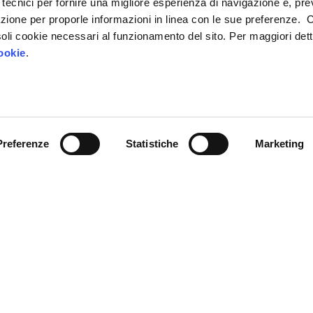
 tecnici per fornire una migliore esperienza di navigazione e, pre
azione per proporle informazioni in linea con le sue preferenze. 
i soli cookie necessari al funzionamento del sito. Per maggiori dett
ookie
.
Chi siamo
IP4FVG – EDIH
Preferenze
Statistiche
Marketing
Trasformazione digitale
a Giulia,
Case Study
Servizi
stema Argo
, modello
 l’occupazione.
News
Sostenuta da: