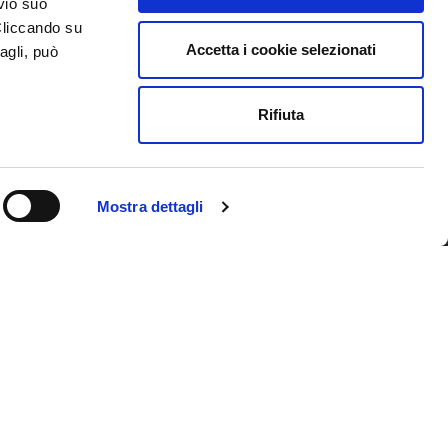
vio suo
Cliccando su
Accetta i cookie selezionati
agli, può
Rifiuta
Iscriviti alla newsletter
Privacy
Mostra dettagli
Copyright © 2026 Area
Science Park, All rights reserved.