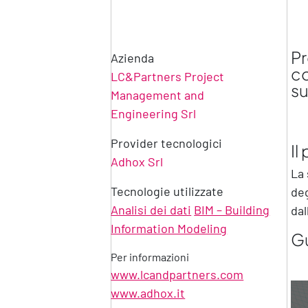
Pr
Azienda
co
LC&Partners Project
su
Management and
Engineering Srl
Provider tecnologici
Il
Adhox Srl
La 
Tecnologie utilizzate
deg
Analisi dei dati
BIM – Building
dal
Information Modeling
Gu
Per informazioni
www.lcandpartners.com
www.adhox.it