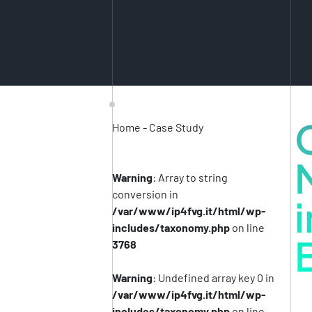
Home
-
Case Study
Warning
: Array to string
conversion in
/var/www/ip4fvg.it/html/wp-
includes/taxonomy.php
on line
3768
Warning
: Undefined array key 0 in
/var/www/ip4fvg.it/html/wp-
includes/taxonomy.php
on line