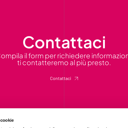
Contattaci
ompila il form per richiedere informazion
ti contatteremo al più presto.
Contattaci
 cookie