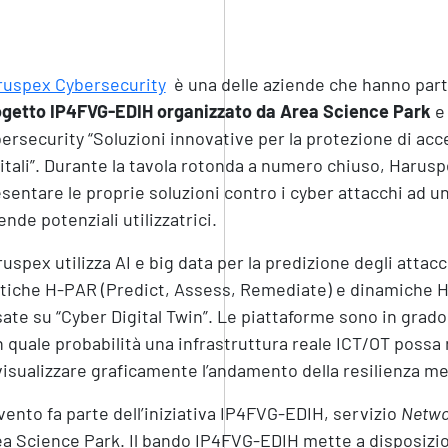
ruspex Cybersecurity
è una delle aziende che hanno part
ogetto
‪IP4FVG-EDIH organizzato da Area Science Park
e 
ersecurity “Soluzioni innovative per la protezione di acce
itali”. Durante la tavola rotonda a numero chiuso, Harus
sentare le proprie soluzioni contro i cyber attacchi ad un
ende potenziali utilizzatrici.
uspex utilizza AI e big data per la predizione degli attac
tiche H-PAR (Predict, Assess, Remediate) e dinamiche H
ate su “Cyber Digital Twin”. Le piattaforme sono in gra
 quale probabilità una infrastruttura reale ICT/OT possa
visualizzare graficamente l’andamento della resilienza me
vento fa parte dell’iniziativa IP4FVG-EDIH, servizio
Networ
a Science Park. Il bando IP4FVG-EDIH mette a disposizio