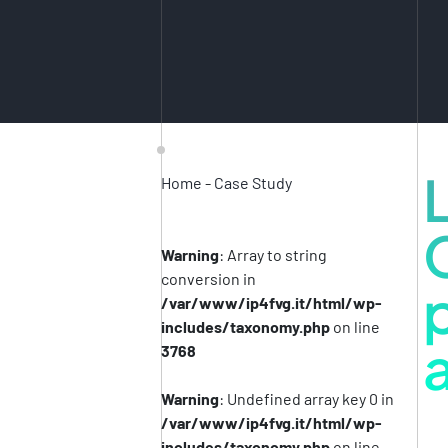
Home
-
Case Study
Warning
: Array to string
conversion in
/var/www/ip4fvg.it/html/wp-
includes/taxonomy.php
on line
3768
Warning
: Undefined array key 0 in
/var/www/ip4fvg.it/html/wp-
includes/taxonomy.php
on line