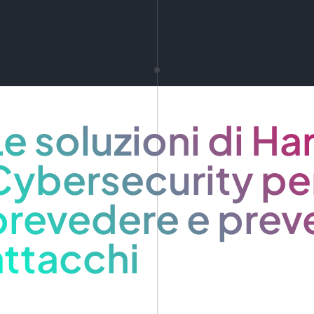
Le soluzioni di H
Cybersecurity pe
prevedere e preve
attacchi