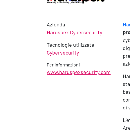
Azienda
Ha
Haruspex Cybersecurity
pr
cyb
Tecnologie utilizzate
dig
Cybersecurity
pre
azi
Per informazioni
www.haruspexsecurity.com
Har
sta
bas
con
di 
L’e
Are