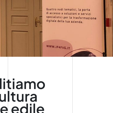
litiamo
ultura
re edile