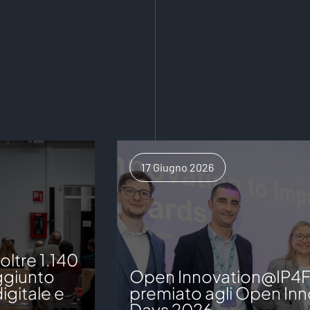
17 Giugno 2026
ltre 1.140
aggiunto
Open Innovation@IP4
igitale e
premiato agli Open Inn
Days 2026