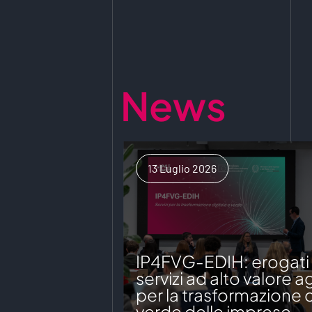
News
13 Luglio 2026
IP4FVG-EDIH: erogati o
servizi ad alto valore 
per la trasformazione d
verde delle imprese