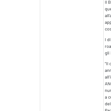
Il 
que
all
app
cos
I d
roa
gli
“Il
ann
all
ANC
num
a c
del
Pez