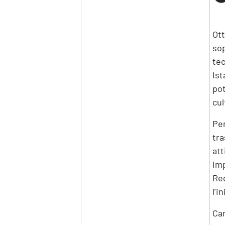
Ott
sop
tec
Ist
pot
cul
Per
tra
att
imp
Reg
l’i
Can