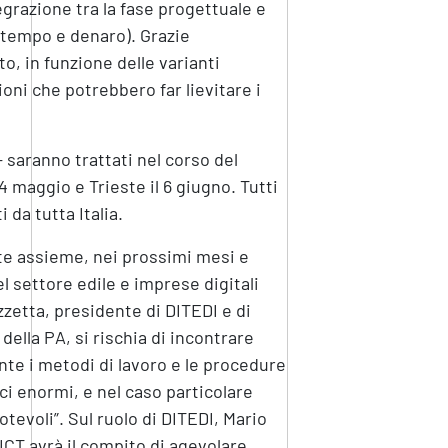
egrazione tra la fase progettuale e
 (tempo e denaro). Grazie
o, in funzione delle varianti
oni che potrebbero far lievitare i
 – saranno trattati nel corso del
4 maggio e Trieste il 6 giugno. Tutti
 da tutta Italia.
te assieme, nei prossimi mesi e
l settore edile e imprese digitali
zzetta, presidente di DITEDI e di
della PA, si rischia di incontrare
e i metodi di lavoro e le procedure
ici enormi, e nel caso particolare
tevoli”. Sul ruolo di DITEDI, Mario
ICT avrà il compito di agevolare