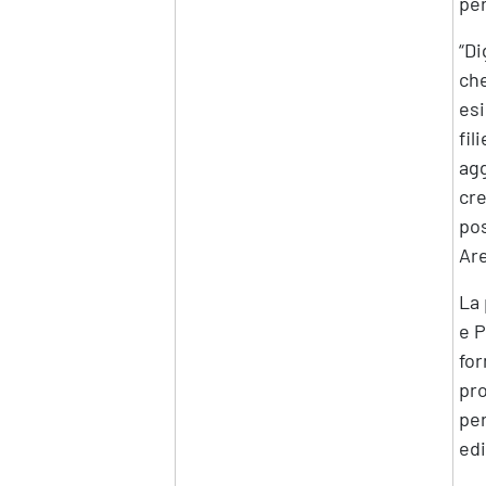
per
“Di
che
esi
fil
agg
cre
pos
Are
La 
e P
for
pro
per
edi