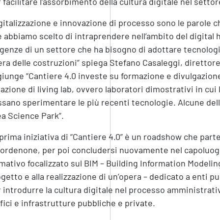
 facilitare l’assorbimento della cultura digitale nel settor
gitalizzazione e innovazione di processo sono le parole c
 abbiamo scelto di intraprendere nell’ambito del digital
genze di un settore che ha bisogno di adottare tecnologi
iera delle costruzioni” spiega Stefano Casaleggi, diretto
iunge “Cantiere 4.0 investe su formazione e divulgazione d
azione di living lab, ovvero laboratori dimostrativi in cui
sano sperimentare le più recenti tecnologie. Alcune delle
a Science Park”.
prima iniziativa di “Cantiere 4.0” è un roadshow che parte
ordenone, per poi concludersi nuovamente nel capoluogo 
mativo focalizzato sul BIM – Building Information Modelin
getto e alla realizzazione di un’opera – dedicato a enti pu
 introdurre la cultura digitale nel processo amministrati
fici e infrastrutture pubbliche e private.