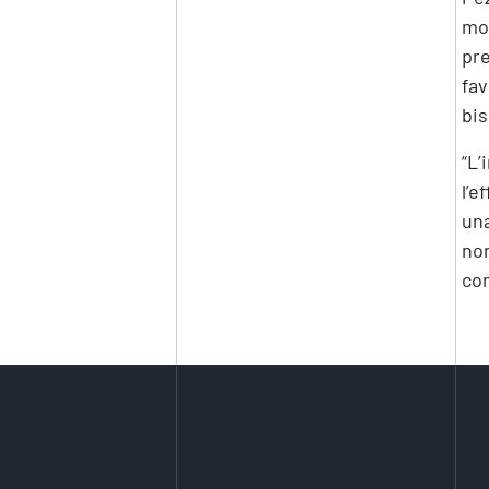
mom
pre
fav
bis
“L’
l’e
una
non
com