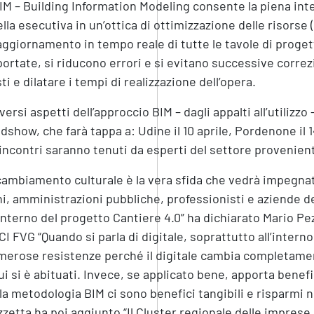
BIM – Building Information Modeling consente la piena int
lla esecutiva in un’ottica di ottimizzazione delle risorse
’aggiornamento in tempo reale di tutte le tavole di progett
ortate, si riducono errori e si evitano successive correzi
ti e dilatare i tempi di realizzazione dell’opera.
iversi aspetti dell’approccio BIM – dagli appalti all’utilizzo
dshow, che farà tappa a: Udine il 10 aprile, Pordenone il 1
 incontri saranno tenuti da esperti del settore provenienti
 cambiamento culturale è la vera sfida che vedrà impegna
i, amministrazioni pubbliche, professionisti e aziende de
’interno del progetto Cantiere 4.0” ha dichiarato Mario Pe
I FVG “Quando si parla di digitale, soprattutto all’interno 
erose resistenze perché il digitale cambia completament
ui si è abituati. Invece, se applicato bene, apporta benef
la metodologia BIM ci sono benefici tangibili e risparmi no
zetta ha poi aggiunto “Il Cluster regionale delle imprese 