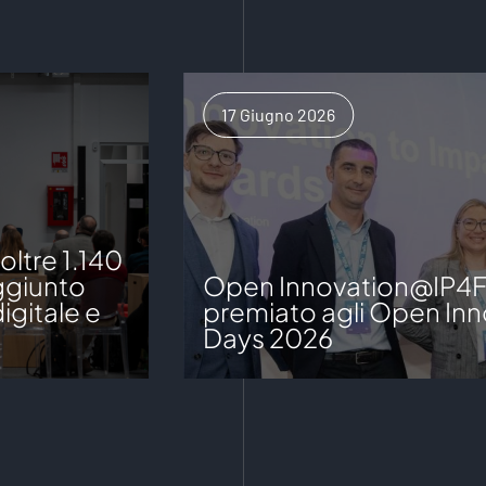
17 Giugno 2026
ltre 1.140
aggiunto
Open Innovation@IP4
igitale e
premiato agli Open Inn
Days 2026