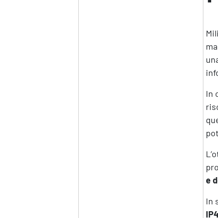
Mil
mac
una
inf
In 
ris
que
po
L’o
pro
e d
In 
IP4