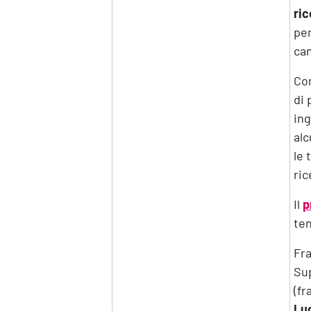
ric
per
cam
Com
di 
ing
alc
le 
ric
Il
p
ten
Fra
Sup
(fr
Luc