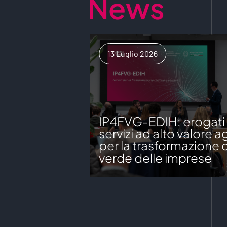
News
13 Luglio 2026
IP4FVG-EDIH: erogati o
servizi ad alto valore 
per la trasformazione d
verde delle imprese