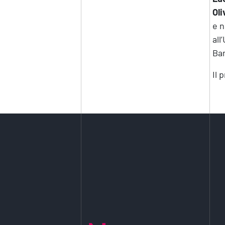
Oli
e n
all
Bar
Il 