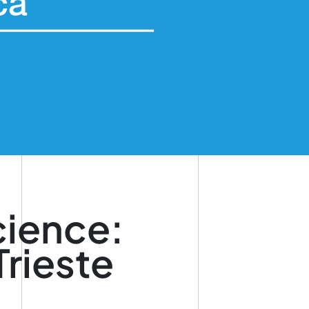
cience:
rieste