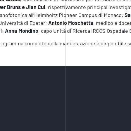
ver Bruns e Jian Cui
, rispettivamente principal investig
anofotonica all’Helmholtz Pioneer Campus di Monaco;
Sa
’Università di Exeter;
Antonio Moschetta
, medico e docen
i;
Anna Mondino
, capo Unità di Ricerca IRCCS Ospedale S
programma completo della manifestazione è disponibile s