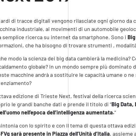
iardi di tracce digitali vengono rilasciate ogni giorno da c
china industriale, ai movimenti di un automobile geolocali
 semplice ricerca su internet da smartphone. Sono i
Big
ormazioni, che ha bisogno di trovare strumenti , modalità
che modo la scienza dei big data cambierà la medicina? Com
caldamento globale? In un mondo sempre più dominato dall
ste macchine andrà a sostituire le capacità umane o ne 
tenziamento?
ttava edizione di Trieste Next, festival della ricerca scien
prio le grandi banche dati e prende il titolo di “
Big Data, 
ell’uomo nell’epoca dell’intelligenza aumentata.
”
sintonia con lo spirito e con il tema di questa ottava edi
FVg sarà presente in Piazza dell’Unità d’Italia
, assieme a