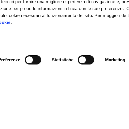
 tecnici per fornire una migliore esperienza di navigazione e, pre
azione per proporle informazioni in linea con le sue preferenze. 
Contattaci
i soli cookie necessari al funzionamento del sito. Per maggiori dett
ookie
.
Preferenze
Statistiche
Marketing
Chi siamo
IP4FVG – EDIH
Trasformazione digitale