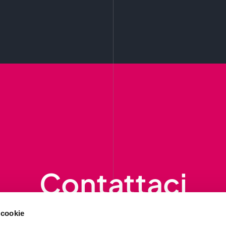
Contattaci
ompila il form per richiedere informazion
 cookie
ti contatteremo al più presto.