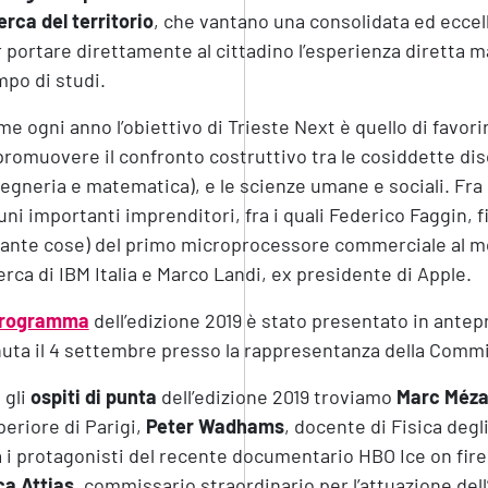
erca del territorio
, che vantano una consolidata ed eccel
 portare direttamente al cittadino l’esperienza diretta 
po di studi.
e ogni anno l’obiettivo di Trieste Next è quello di favorir
promuovere il confronto costruttivo tra le cosiddette di
egneria e matematica), e le scienze umane e sociali. Fra g
uni importanti imprenditori, fra i quali Federico Faggin, 
tante cose) del primo microprocessore commerciale al mon
erca di IBM Italia e Marco Landi, ex presidente di Apple.
rogramma
dell’edizione 2019 è stato presentato in antep
uta il 4 settembre presso la rappresentanza della Comm
 gli
ospiti di punta
dell’edizione 2019 troviamo
Marc Méza
eriore di Parigi,
Peter Wadhams
, docente di Fisica degl
a i protagonisti del recente documentario HBO Ice on fire
a Attias
, commissario straordinario per l’attuazione dell