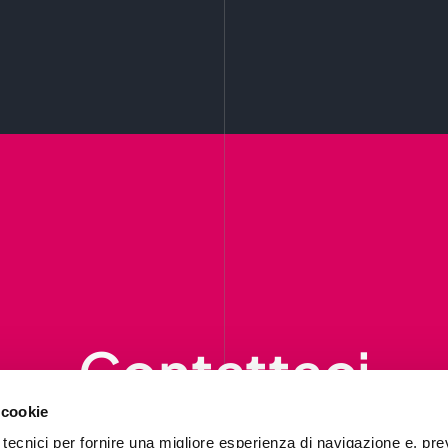
Contattaci
 cookie
ompila il form per richiedere informazion
ti contatteremo al più presto.
 tecnici per fornire una migliore esperienza di navigazione e, pre