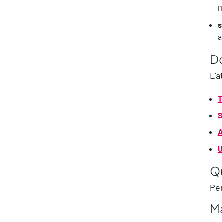
l
s
a
D
L’a
T
S
U
Q
Per
Ma