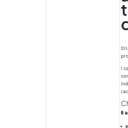
St
pro
I c
con
ind
rac
Ch
6 a
s