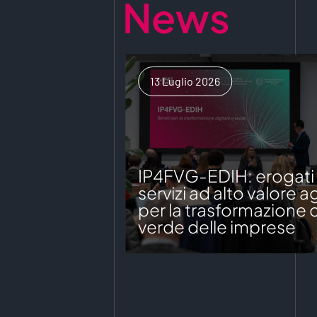
News
13 Luglio 2026
IP4FVG-EDIH: erogati o
servizi ad alto valore 
per la trasformazione d
verde delle imprese