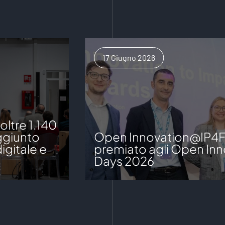
17 Giugno 2026
ltre 1.140
aggiunto
Open Innovation@IP4
igitale e
premiato agli Open Inn
Days 2026