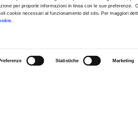
azione per proporle informazioni in linea con le sue preferenze. 
i soli cookie necessari al funzionamento del sito. Per maggiori dett
Contattaci
ookie
.
Preferenze
Statistiche
Marketing
Chi siamo
IP4FVG – EDIH
Trasformazione digitale