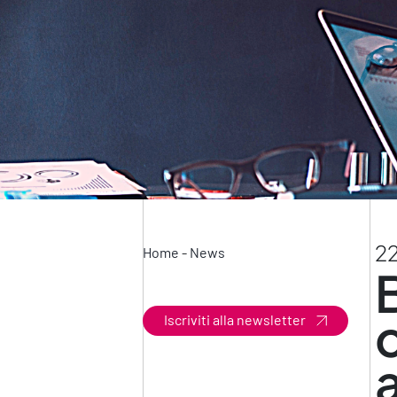
22
Home
-
News
Iscriviti alla newsletter
a