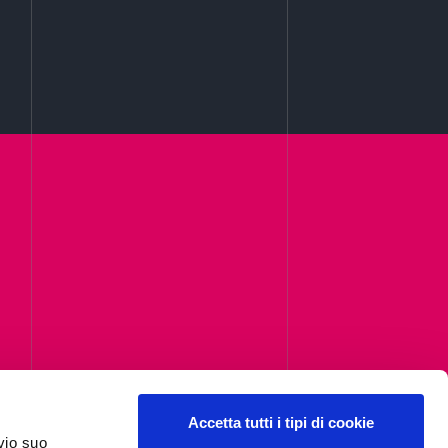
i,
Accetta tutti i tipi di cookie
vio suo