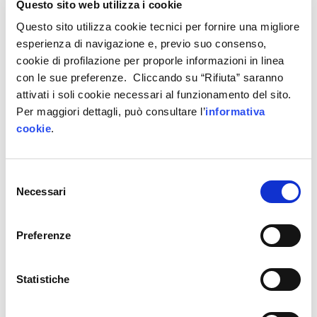
Questo sito web utilizza i cookie
per favorire l’adozione delle tecnologie
Questo sito utilizza cookie tecnici per fornire una migliore
digitali nella filiera delle costruzioni”.
esperienza di navigazione e, previo suo consenso,
cookie di profilazione per proporle informazioni in linea
“La quinta priorità – aggiunge Feragotto – è
con le sue preferenze. Cliccando su “Rifiuta” saranno
relativa a un progetto che ci sta particolarmente
attivati i soli cookie necessari al funzionamento del sito.
a cuore, chiamato
‘FARI Manifatturieri IP4FVG’
.
Per maggiori dettagli, può consultare l’
informativa
Prevede un percorso strutturato che si
cookie
.
concluderà con l’individuazione di
10 FARI
, le
10
aziende che indicano la rotta
da seguire verso la
Selezione
trasformazione digitale
. Per individuare i FARI
Necessari
del
siamo partiti da una rosa di
100 imprese
consenso
manifatturiere,
realtà del Friuli Venezia Giulia
che si sono distinte perché hanno realizzato o
Preferenze
stanno realizzando interventi di digitalizzazione –
particolarmente significativi – nei loro processi
Statistiche
produttivi”.