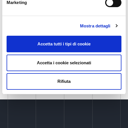
“IP4FVG è un’iniziativa di grande valore per il
Marketing
territorio perché costruita con il contributo
attivo di tutti i partner. Tutte le attività, infatti,
sono realizzate in coordinamento tra i nodi per
Mostra dettagli
evitare di disperdere risorse – conclude il neo
Presidente -. Siamo operativi su molti fronti
Accetta tutti i tipi di cookie
come ad esempio la ricognizione generale sullo
stato di velocità della rete in Friuli Venezia
Accetta i cookie selezionati
Giulia”.
Rifiuta