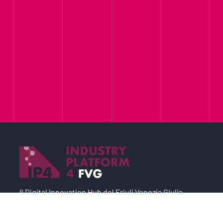
Il Digital Innovation Hub del Friuli Venezia Giulia,
partner della rete europea degli
Edih
.
Il progetto è un asset strategico del
Sistema Argo
,