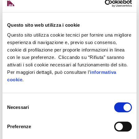
informazioni private.
L’importante, quindi, è sì
scegliere
da una parte
VPN sicure, solide e robuste
(spesso a
Questo sito web utilizza i cookie
pagamento), ma anche
imparare a configurarle
al
Questo sito utilizza cookie tecnici per fornire una migliore
meglio per sfruttare al massimo le potenzialità
esperienza di navigazione e, previo suo consenso,
offerte.
cookie di profilazione per proporle informazioni in linea
con le sue preferenze. Cliccando su “Rifiuta” saranno
Fare
smart working in sicurezza
utilizzando una
attivati i soli cookie necessari al funzionamento del sito.
VPN, prevede una serie di azioni preventive (e
Per maggiori dettagli, può consultare l’
informativa
non solo) da mettere in atto:
cookie
.
scegliere con cura e attenzione la VPN di cui abbiamo
Selezione
bisogno: informarsi e utilizzare quella che
Necessari
del
maggiormente si adatta alle nostre esigenze
consenso
attivare tutte le altre attività de cyber security per
Preferenze
potenziare l’effetto di protezione dei dati (
ne abbiamo
parlato qui
)