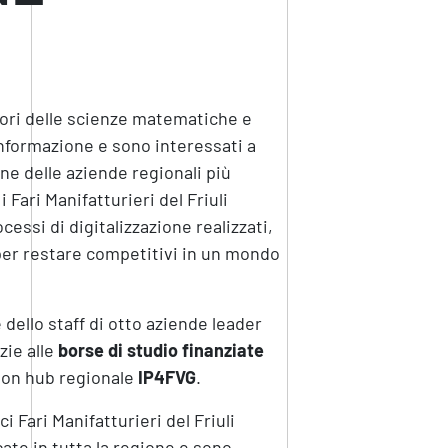
tori delle scienze matematiche e
’informazione e sono interessati a
ne delle aziende regionali più
 Fari Manifatturieri del Friuli
essi di digitalizzazione realizzati,
per restare competitivi in un mondo
 dello staff di otto aziende leader
zie alle
borse di studio finanziate
tion hub regionale
IP4FVG
.
 Fari Manifatturieri del Friuli
cate in tutta la regione e sono