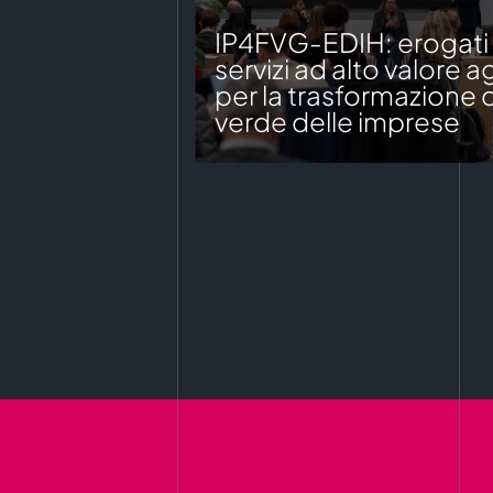
IP4FVG-EDIH: erogati o
servizi ad alto valore 
per la trasformazione d
verde delle imprese