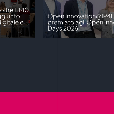
ltre 1.140
aggiunto
Open Innovation@IP4
igitale e
premiato agli Open Inn
Days 2026