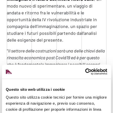
modo nuovo di sperimentare, un viaggio di
andata e ritorno fra le vulnerabilità e le
opportunità della IV rivoluzione industriale in
compagnia dell’immaginazione, un spazio per
studiare i futuri possibili partendo dall’analisi
delle esigenze del presente.
“
Il settore delle costruzioni sarà una delle chiavi della
rinascita economica post Covid19 ed è per questo
che è fondamentale immaginare i possibili scenari
dell’edilizia nella quarta rivoluzione industriale
” ha
sottolineato
Fabio Millevoi
, direttore di Ance Fvg.
Sono numerose le sfide che attendono l’intera
Questo sito web utilizza i cookie
filiera edile, come diversi sono gli aspetti da
Questo sito utilizza cookie tecnici per fornire una migliore
tenere in considerazione: mobilità e abitudini
esperienza di navigazione e, previo suo consenso,
consolidate, risorse e spazi disponibili, reti di
cookie di profilazione per proporle informazioni in linea