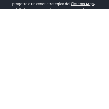
Il progetto è un asset strategico del
Sistema Argo
,
modello industriale per lo sviluppo economico e
l’occupazione.
Chi siamo
IP4FVG – EDIH
Trasformazione digitale
Case Study
Servizi
News
Iscriviti alla newsletter
Privacy