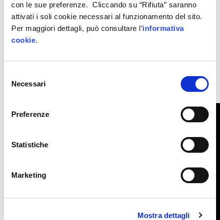
comunicazioni e nuove tecnologie. E di sfide e
con le sue preferenze. Cliccando su “Rifiuta” saranno
attivati i soli cookie necessari al funzionamento del sito.
opportunità future hanno discusso anche il
Per maggiori dettagli, può consultare l’
informativa
direttore de
La Repubblica
Maurizio Molinari,
cookie
.
l’economista Enrico Giovannini e l’architetto
Massimiliano Fuksas, ospiti dell’incontro.
Selezione
Necessari
del
Qui il video completo
consenso
Preferenze
Statistiche
Marketing
Mostra dettagli