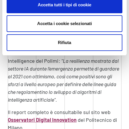
Accetta tutti i tipi di cookie
sono state poste le basi per la nascita
dell’Istituto Italiano per l’Intelligenza Artificiale
(I3A) e l’IA è stata citata nel piano europeo per la
Accetta i cookie selezionati
ripresa come una delle tecnologie chiave per il
rilancio dell’economia e la trasformazione
Rifiuta
digitale. Un dato positivo, anche secondo Nicola
Gatti, Direttore dell’Osservatorio Artificial
Intelligence del Polimi:
“La resilienza mostrata dal
settore IA durante l’emergenza permette di guardare
al 2021 con ottimismo, così come positivi sono gli
sforzi a livello europeo per definire delle linee guida
che regolamentino lo sviluppo di algoritmi di
intelligenza artificiale”.
Il report completo è consultabile sul sito web
Osservatori Digital Innovation
del Politecnico di
Milano.