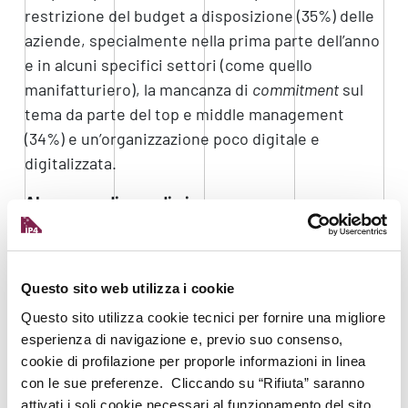
restrizione del budget a disposizione (35%) delle
aziende, specialmente nella prima parte dell’anno
e in alcuni specifici settori (come quello
manifatturiero), la mancanza di
commitment
sul
tema da parte del top e middle management
(34%) e un’organizzazione poco digitale e
digitalizzata.
AI per grandi e medie imprese
Secondo quanto riportato dal campione
analizzato, l’AI è presente nel 53% delle aziende
italiane. Il dato racchiude, però, una marcata
Questo sito web utilizza i cookie
differenza di incidenza tra le imprese grandi
Questo sito utilizza cookie tecnici per fornire una migliore
imprese e quelle di medie dimensioni: il 61% delle
esperienza di navigazione e, previo suo consenso,
cookie di profilazione per proporle informazioni in linea
grandi aziende ha avviato da tempo progettualità
con le sue preferenze. Cliccando su “Rifiuta” saranno
di AI, assieme a un lavoro approfondito sulla
attivati i soli cookie necessari al funzionamento del sito.