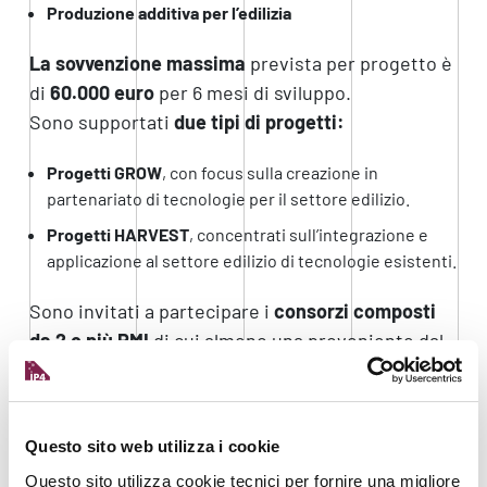
Produzione additiva per l’edilizia
La sovvenzione massima
prevista per progetto è
di
60.000 euro
per 6 mesi di sviluppo.
Sono supportati
due tipi di progetti:
Progetti GROW
, con focus sulla creazione in
partenariato di tecnologie per il settore edilizio.
Progetti HARVEST
, concentrati sull’integrazione e
applicazione al settore edilizio di tecnologie esistenti.
Sono invitati a partecipare i
consorzi composti
da 2 o più PMI
di cui almeno una proveniente dal
settore edilizio. I restanti componenti devono
essere attivi in uno dei settori ammessi dal
progetto: industria digitale, manifattura additiva,
Questo sito web utilizza i cookie
economia circolare e riciclaggio, NBS.
Questo sito utilizza cookie tecnici per fornire una migliore