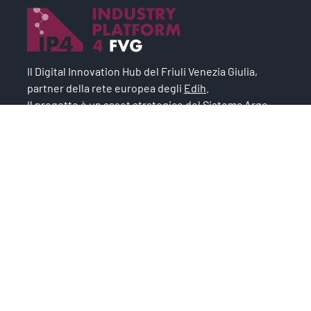
Il Digital Innovation Hub del Friuli Venezia Giulia,
partner della rete europea degli
Edih
.
Il progetto è un asset strategico del
Sistema Argo
,
modello industriale per lo sviluppo economico e
l’occupazione.
Chi siamo
IP4FVG – EDIH
Trasformazione digitale
Case Study
Servizi
News
Iscriviti alla newsletter