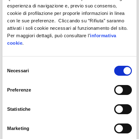
Le aziende candidate devono avere sede nei
esperienza di navigazione e, previo suo consenso,
paesi UE o nei paesi associati a H2020, con
cookie di profilazione per proporle informazioni in linea
con le sue preferenze. Cliccando su “Rifiuta” saranno
almeno uno dei componenti del consorzio
attivati i soli cookie necessari al funzionamento del sito.
stabilito in uno degli Stati destinatari di
Per maggiori dettagli, può consultare l’
informativa
Metabuilding: Austria, Francia, Ungheria, Italia,
cookie
.
Portogallo, Spagna.
Il programma offre sostegno agli aspiranti
Selezione
candidati nell’identificare potenziali partner con
Necessari
del
cui presentarsi all’interno della sua rete.
consenso
Il termine per presentare le domande è fissato al
Preferenze
15 settembre 2021
Statistiche
Maggiori informazioni alla
pagina ufficiale di
Metabuilding
Marketing
COME SFRUTTARE AL MEGLIO QUESTA
OPPORTUNITÀ?