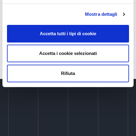
IP4FVG, in collaborazione con
Enterprise Europe
Mostra dettagli
Network
, offre consulenza e affiancamento alle
aziende interessate a partecipare ai programmi
europei.
Accetta tutti i tipi di cookie
Per maggiori informazioni invia una richiesta
Accetta i cookie selezionati
all’indirizzo e-mail:
contatti@ip4fvg.it
Rifiuta