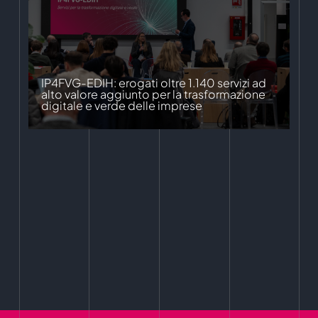
IP4FVG-EDIH: erogati oltre 1.140 servizi ad
alto valore aggiunto per la trasformazione
digitale e verde delle imprese