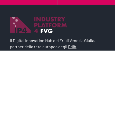
Il Digital Innovation Hub del Friuli Venezia Giulia,
partner della rete europea degli
Edih
.
Il progetto è un asset strategico del
Sistema Argo
,
modello industriale per lo sviluppo economico e
l’occupazione.
Chi siamo
IP4FVG – EDIH
Trasformazione digitale
Case Study
Servizi