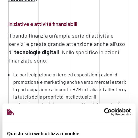
Iniziative e attività finanziabili
Il bando finanzia un’ampia serie di attività e
servizi e presta grande attenzione anche all’uso
di
tecnologie
digitali
. Nello specifico le azioni
finanziate sono:
La partecipazione a fiere ed esposizioni; azioni di
promozione e marketing anche verso mercati esteri;
la partecipazione a incontri B2B in Italia ed all’estero;
la tutela della proprietà intellettuale; il
potenziamento del management (reclutamento di
personale specializzato in export management e di
temporary export manager); l’acquisizione di
consulenze e studi di mercato e attività di scouting
diretta a nuovi potenziali mercati.
Questo sito web utilizza i cookie