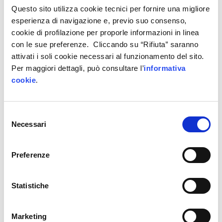
Questo sito utilizza cookie tecnici per fornire una migliore
L’utilizzo di piattaforme digitali per la partecipazione a
esperienza di navigazione e, previo suo consenso,
eventi fieristici, espositivi e promozionali, nonché a
cookie di profilazione per proporle informazioni in linea
incontri B2B e per lo svolgimento di attività B2C;
con le sue preferenze. Cliccando su “Rifiuta” saranno
l’acquisizione di consulenze e studi per
attivati i soli cookie necessari al funzionamento del sito.
l’internazionalizzazione digitale; la realizzazione di
Per maggiori dettagli, può consultare l’
informativa
attività di promozione e marketing digitale;
cookie
.
l’acquisizione di dotazioni tecnologiche per la
realizzazione e lo sviluppo di sistemi di
videoconferenza e di interazione digitale con i clienti;
Selezione
la realizzazione di iniziative di commercio elettronico;
Necessari
del
la realizzazione e sviluppo di materiale promozionale
consenso
digitale e interattivo e l’organizzazione di eventi web-
based.
Preferenze
Statistiche
Presentazione delle domande
Le domande vanno presentate esclusivamente
Marketing