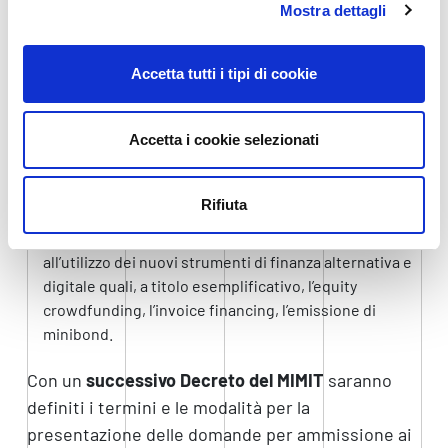
Mostra dettagli
L’applicazione di nuovi metodi organizzativi nelle
pratiche commerciali, nelle strategie di gestione
aziendale, nell’organizzazione del luogo di lavoro, a
Accetta tutti i tipi di cookie
condizione che comportino un significativo processo
di innovazione organizzativa dell’impresa;
Accetta i cookie selezionati
L’avvio di percorsi finalizzati alla quotazione su
mercati regolamentati o non regolamentati, alla
partecipazione al Programma Elite, all’apertura del
Rifiuta
capitale di rischio a investitori indipendenti
specializzati nel private equity o nel venture capital,
all’utilizzo dei nuovi strumenti di finanza alternativa e
digitale quali, a titolo esemplificativo, l’equity
crowdfunding, l’invoice financing, l’emissione di
minibond.
Con un
successivo Decreto del MIMIT
saranno
definiti i termini e le modalità per la
presentazione delle domande per ammissione ai