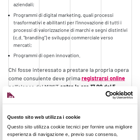
aziendali;
Programmi di digital marketing, quali processi
trasformativi e abilitanti per l’innovazione di tutti i
processi di valorizzazione di marchi e segni distintivi
(c.d. “branding”) e sviluppo commerciale verso
mercati;
Programmi di open innovation.
Chi fosse interessato a prestare la propria opera
come consulente deve prima
registrarsi online
nell’elenco del MIMIT
entro le ore 17.00 del 5
settembre 2023
.
Solo in seguito alla formazione della lista di
esperti, le PMI interessate e soddisfacenti una
Questo sito web utilizza i cookie
serie di requisiti dettagliati dal MIMIT, potranno
Questo sito utilizza cookie tecnici per fornire una migliore
chiedere le agevolazioni a fondo perduto.
esperienza di navigazione e, previo suo consenso,