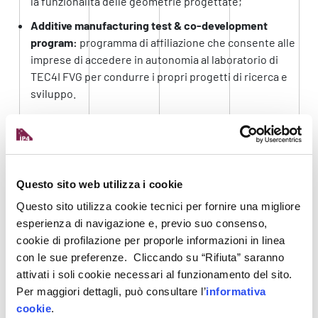
la funzionalità delle geometrie progettate;
Additive manufacturing test & co-development
program:
programma di affiliazione che consente alle
imprese di accedere in autonomia al laboratorio di
TEC4I FVG per condurre i propri progetti di ricerca e
sviluppo.
«H-ARP non è solo un’offerta tecnologica, ma un
vero e proprio accompagnamento delle imprese
nello sviluppo di componenti efficienti e
sostenibili – afferma
Selina Rosset,
Responsabile
Questo sito web utilizza i cookie
HUB H-ARP di TEC4I FVG. Accompagniamo le
Questo sito utilizza cookie tecnici per fornire una migliore
imprese lungo tutto il percorso, dal design
esperienza di navigazione e, previo suo consenso,
iniziale fino al prodotto finito, contribuendo a
cookie di profilazione per proporle informazioni in linea
con le sue preferenze. Cliccando su “Rifiuta” saranno
ridurre fino al 60% il tempo di
attivati i soli cookie necessari al funzionamento del sito.
commercializzazione e a ottimizzare i
Per maggiori dettagli, può consultare l’
informativa
componenti fino al 40% in peso, riducendo
cookie
.
significativamente costi e materiali utilizzati. Il