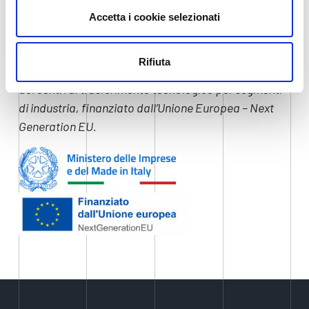
Il progetto IP4FVG-EDIH è finanziato dal Piano
Accetta i cookie selezionati
Nazionale di Ripresa e Resilienza (PNRR) – Missione 4
Componente 2 (M4C2) – Investimento 2.3 –
Rifiuta
Potenziamento ed estensione tematica e territoriale
dei centri di trasferimento tecnologico per segmenti
di industria, finanziato dall’Unione Europea – Next
Generation EU.