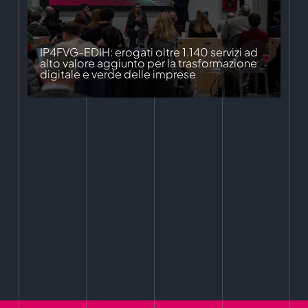
IP4FVG-EDIH: erogati oltre 1.140 servizi ad
alto valore aggiunto per la trasformazione
digitale e verde delle imprese