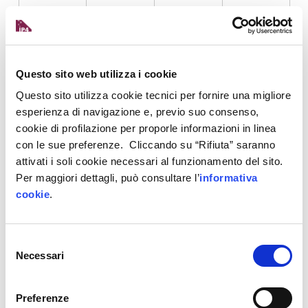
Gemello Digitale;
Tecnologie per l’agroalimentare;
Città, edifici e costruzione intelligente.
Questo sito web utilizza i cookie
CHI PUÒ PARTECIPARE
Questo sito utilizza cookie tecnici per fornire una migliore
esperienza di navigazione e, previo suo consenso,
Possono partecipare tutte le imprese, di
cookie di profilazione per proporle informazioni in linea
qualsiasi grandezza, in forma singola o
con le sue preferenze. Cliccando su “Rifiuta” saranno
aggregazione di imprese. Possono essere
attivati i soli cookie necessari al funzionamento del sito.
rendicontate le spese di personale, consulenza,
Per maggiori dettagli, può consultare l’
informativa
attrezzatura e spese generali.
cookie
.
QUANTO FINANZIA
Fino a 200.000€ per progetto di singola impresa,
Selezione
Necessari
fino a 400.000€ per progetto di aggregazioni di
del
consenso
imprese. Fino al 70% dei costi di personale,
consulenze, attrezzature e generali.
Preferenze