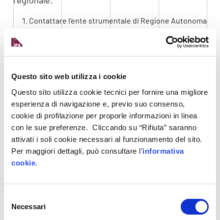
Contattare l’ente strumentale di Regione Autonoma
Friuli Venezia Giulia, Agenzia Lavoro &
SviluppoImpresa, per
analizzare insieme i piani di
crescita e investimento
e verificare se sono note e
utilizzate tutte le opportunità che la Regione mette
Questo sito web utilizza i cookie
a disposizione del sistema produttivo e dei
lavoratori. Si può fare molto semplicemente tramite
Questo sito utilizza cookie tecnici per fornire una migliore
il modulo di contatto del portale
esperienza di navigazione e, previo suo consenso,
www.lavoroimpresa.fvg.it
cookie di profilazione per proporle informazioni in linea
Consultare il
catalogo delle misure
messe a
con le sue preferenze. Cliccando su “Rifiuta” saranno
disposizione dalla Regione Autonoma Friuli Venezia
attivati i soli cookie necessari al funzionamento del sito.
Giulia pubblicato sulla pagina
Incentivi e Servizi
del
Per maggiori dettagli, può consultare l’
informativa
sito di Agenzia e costantemente aggiornato
cookie
.
insieme con il calendario delle prossime uscite: il
2023 sarà un anno ricco di nuovi strumenti
Selezione
Iscriversi al
Servizio Avvisami
della Regione
Necessari
del
Autonoma Friuli Venezia Giulia per restare sempre