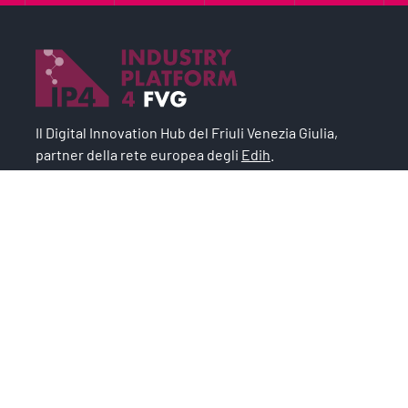
Il Digital Innovation Hub del Friuli Venezia Giulia,
partner della rete europea degli
Edih
.
Il progetto è un asset strategico del
Sistema Argo
,
modello industriale per lo sviluppo economico e
l’occupazione.
Chi siamo
IP4FVG – EDIH
Trasformazione digitale
Case Study
Servizi
News