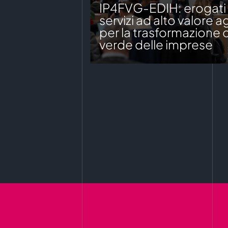
IP4FVG-EDIH: erogati o
servizi ad alto valore 
per la trasformazione d
verde delle imprese