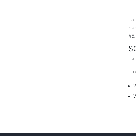
La 
per
45.
S
La 
Lin
V
V