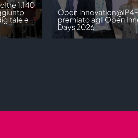
ltre 1.140
aggiunto
Open Innovation@IP4
igitale e
premiato agli Open Inn
Days 2026