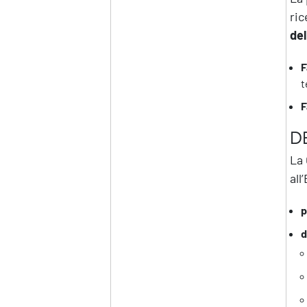
ric
del
F
t
F
D
La 
al
p
d