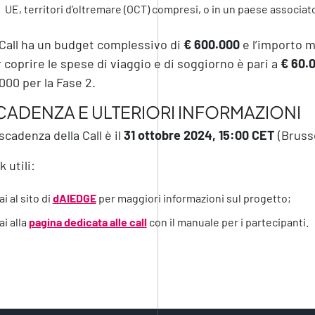
UE, territori d’oltremare (OCT) compresi, o in un paese associ
Call ha un budget complessivo di
€ 600.000
e l’importo m
 coprire le spese di viaggio e di soggiorno è pari a
€ 60.
000 per la Fase 2.
CADENZA E ULTERIORI INFORMAZIONI
scadenza della Call è il
31 ottobre 2024, 15:00 CET
(Brusse
k utili:
ai al sito di
dAIEDGE
per maggiori informazioni sul progetto;
ai alla
pagina dedicata alle call
con il manuale per i partecipanti.