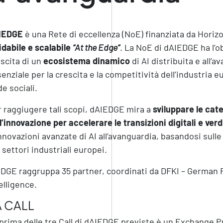
IEDGE
è una Rete di eccellenza (NoE) finanziata da Horiz
idabile e scalabile
“At the Edge”
. La NoE di dAIEDGE ha l’ob
scita di un
ecosistema dinamico
di AI distribuita e all’
enziale per la crescita e la competitività dell’industria e
de sociali.
 raggiugere tali scopi, dAIEDGE mira a
sviluppare le cate
l’innovazione per accelerare le transizioni digitali e verd
nnovazioni avanzate di AI all’avanguardia, basandosi sulle 
 settori industriali europei.
DGE raggruppa 35 partner, coordinati da DFKI – German R
elligence.
A CALL
prima delle tre Call di dAIEDGE previste è un Exchange P