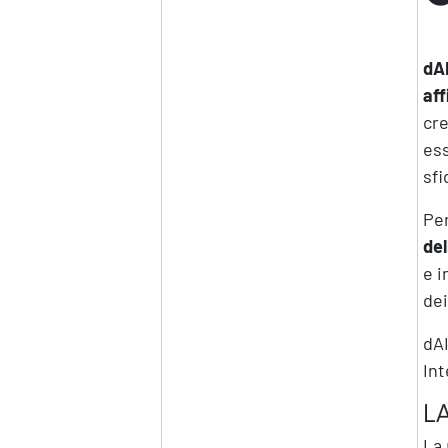
dA
aff
cre
ess
sfi
Per
del
e i
dei
dAI
Int
L
La 