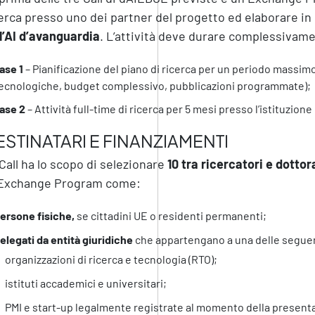
erca presso uno dei partner del progetto ed elaborare 
l’AI d’avanguardia
. L’attività deve durare complessivamen
ase 1
– Pianificazione del piano di ricerca per un periodo massimo 
ecnologiche, budget complessivo, pubblicazioni programmate);
ase 2
– Attività full-time di ricerca per 5 mesi presso l’istituzion
ESTINATARI E FINANZIAMENTI
Call ha lo scopo di selezionare
10 tra ricercatori e dotto
l’Exchange Program come:
ersone fisiche,
se cittadini UE o residenti permanenti;
elegati da entità giuridiche
che appartengano a una delle seguen
organizzazioni di ricerca e tecnologia (RTO);
istituti accademici e universitari;
PMI e start-up legalmente registrate al momento della present