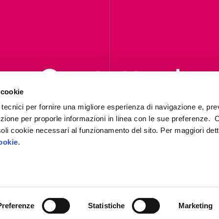
Contattaci
 cookie
ompila il form per richiedere informazion
 tecnici per fornire una migliore esperienza di navigazione e, pre
ti contatteremo al più presto.
azione per proporle informazioni in linea con le sue preferenze. 
i soli cookie necessari al funzionamento del sito. Per maggiori dett
Contattaci
ookie
.
Preferenze
Statistiche
Marketing