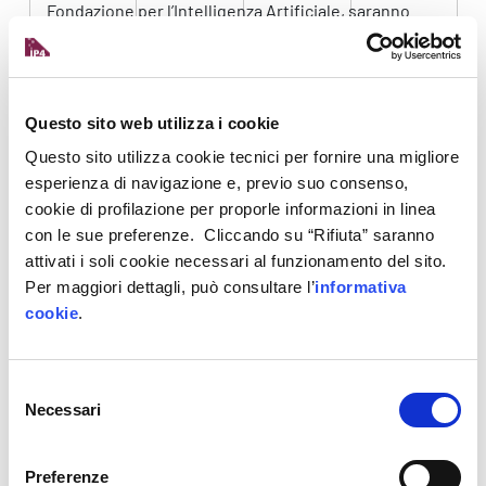
Fondazione per l’Intelligenza Artificiale, saranno
responsabili della promozione di soluzioni e dello
sviluppo di applicazioni di AI in vari settori verticali
come l’automazione, l’agroalimentare, l’arredo,
l’abbigliamento, il turismo, il settore chimico e
Questo sito web utilizza i cookie
farmaceutico e l’aerospazio. Inoltre, la Strategia 2024-
Questo sito utilizza cookie tecnici per fornire una migliore
2026 prevede anche la creazione di laboratori
esperienza di navigazione e, previo suo consenso,
tematici in AI applicata per coinvolgere imprese e
cookie di profilazione per proporle informazioni in linea
università in progetti di ricerca congiunti. I laboratori,
con le sue preferenze. Cliccando su “Rifiuta” saranno
focalizzati su livelli avanzati di maturità tecnologica,
attivati i soli cookie necessari al funzionamento del sito.
svilupperanno ricerca applicata esplorativa,
Per maggiori dettagli, può consultare l’
informativa
abiliteranno soluzioni in chiave di filiera e
cookie
.
rappresenteranno un ponte tra le imprese, le
università e il mondo della ricerca europeo e
internazionale. Un altro aspetto cruciale della
Selezione
strategia per le imprese è lo sviluppo di start-up nel
Necessari
del
settore dell’AI consolidando e potenziando le
consenso
iniziative esistenti, creando sinergie tra programmi di
Preferenze
finanziamento, defiscalizzando e supportando le