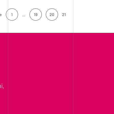
e
1
…
19
20
21
i,