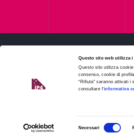
Questo sito web utilizza i
Questo sito utilizza cookie
consenso, cookie di profil
“Rifiuta” saranno attivati 
consultare l’
informativa c
Il Digital Innovation Hub del Friuli Venezi
partner della rete europea degli
Edih
.
Il progetto è un asset strategico del
Si
industriale per lo sviluppo economico e
Selezione
Necessari
del