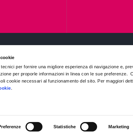
 cookie
Chi siamo
 tecnici per fornire una migliore esperienza di navigazione e, pre
IP4FVG – EDIH
azione per proporle informazioni in linea con le sue preferenze. 
i soli cookie necessari al funzionamento del sito. Per maggiori dett
Trasformazione digitale
ookie
.
a Giulia,
Case Study
Servizi
stema Argo
, modello
 l’occupazione.
News
Preferenze
Statistiche
Marketing