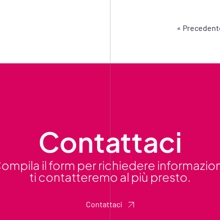
 LA SECONDA
« Precedent
ETTO RIMA
Contattaci
ompila il form per richiedere informazion
ti contatteremo al più presto.
Contattaci