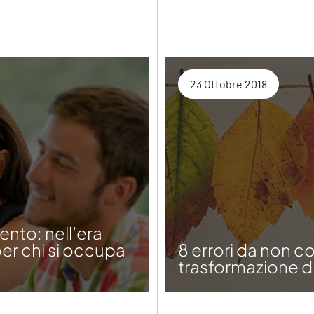
23 Ottobre 2018
nto: nell’era
 per chi si occupa
8 errori da non 
trasformazione di