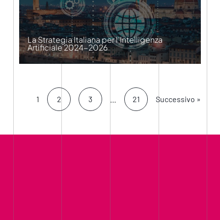
La Strategia Italiana per l’Intelligenza
Artificiale 2024-2026
1
2
3
…
21
Successivo »