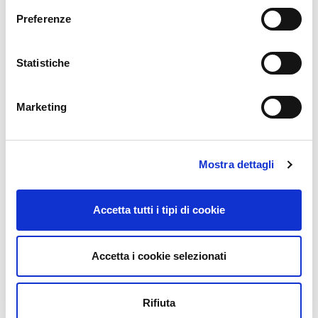
14 Maggio 2025
Preferenze
Statistiche
Marketing
Innovare rapidamente con la stampa 3D
Mostra dettagli
13 Febbraio 2025
Accetta tutti i tipi di cookie
Accetta i cookie selezionati
Technology e business matching: il servizio
Rifiuta
che connette aziende e fornitori