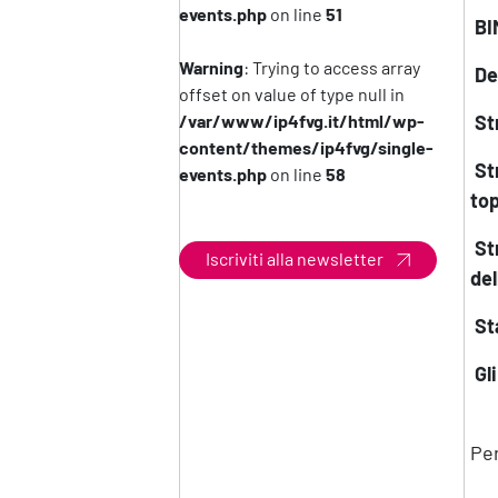
events.php
on line
51
BI
Warning
: Trying to access array
Def
offset on value of type null in
/var/www/ip4fvg.it/html/wp-
Str
content/themes/ip4fvg/single-
Str
events.php
on line
58
top
Str
Iscriviti alla newsletter
del
Sta
Gli
Per