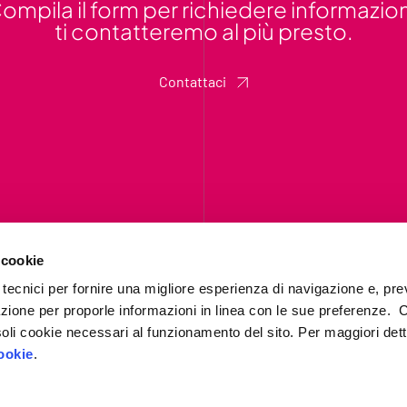
ompila il form per richiedere informazion
ti contatteremo al più presto.
Contattaci
 cookie
 tecnici per fornire una migliore esperienza di navigazione e, pre
azione per proporle informazioni in linea con le sue preferenze. 
i soli cookie necessari al funzionamento del sito. Per maggiori dett
Chi siamo
ookie
.
IP4FVG – EDIH