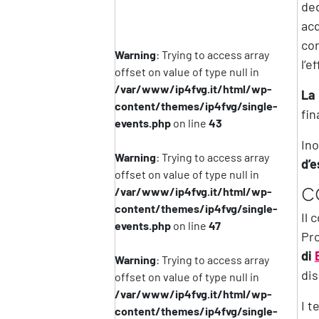
de
acq
cor
Warning
: Trying to access array
l’e
offset on value of type null in
/var/www/ip4fvg.it/html/wp-
La 
content/themes/ip4fvg/single-
fin
events.php
on line
43
Ino
Warning
: Trying to access array
d’e
offset on value of type null in
C
/var/www/ip4fvg.it/html/wp-
content/themes/ip4fvg/single-
Il 
events.php
on line
47
Pro
di
Warning
: Trying to access array
dis
offset on value of type null in
/var/www/ip4fvg.it/html/wp-
I t
content/themes/ip4fvg/single-