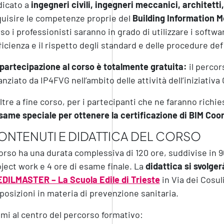
dicato a
ingegneri civili, ingegneri meccanici,
architetti
uisire le competenze proprie del
Building Information M
so i professionisti saranno in grado di utilizzare i soft
fficienza e il rispetto degli standard e delle procedure de
partecipazione al corso è totalmente gratuita:
il perco
anziato da IP4FVG nell’ambito delle attività dell’iniziativa
ltre a fine corso, per i partecipanti che ne faranno richi
same speciale per ottenere la certificazione di BIM Coo
ONTENUTI E DIDATTICA DEL CORSO
corso ha una durata complessiva di 120 ore, suddivise in 96
ject work e 4 ore di esame finale. La
didattica si svolge
EDILMASTER – La Scuola Edile di Trieste
in Via dei Cosuli
posizioni in materia di prevenzione sanitaria.
emi al centro del percorso formativo: