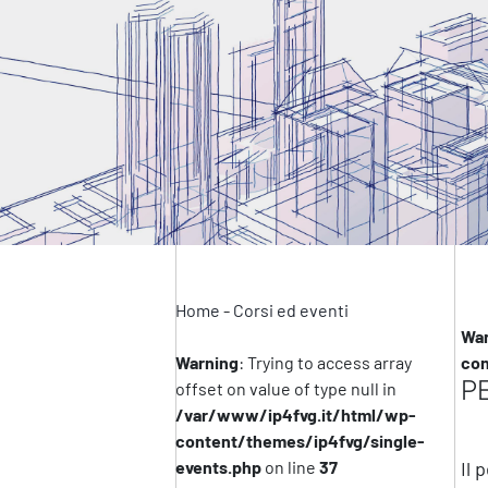
Home
-
Corsi ed eventi
War
Warning
: Trying to access array
con
P
offset on value of type null in
/var/www/ip4fvg.it/html/wp-
content/themes/ip4fvg/single-
events.php
on line
37
Il 