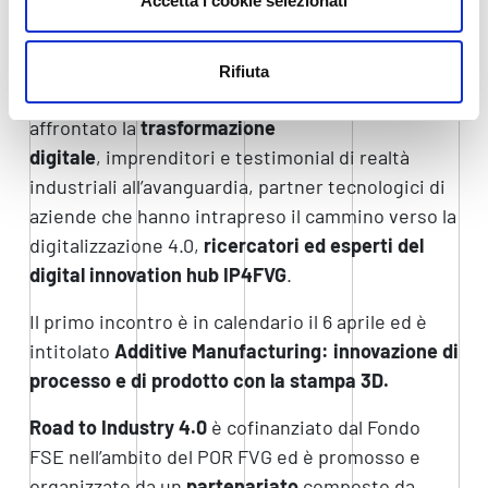
Accetta i cookie selezionati
I relatori dei diversi momenti informativi saranno
professionisti ed esperti di digitalizzazione
,
Rifiuta
ovvero tecnici di imprese che hanno già
affrontato la
trasformazione
digitale
, imprenditori e testimonial di realtà
industriali all’avanguardia, partner tecnologici di
aziende che hanno intrapreso il cammino verso la
digitalizzazione 4.0,
ricercatori ed esperti del
digital innovation hub IP4FVG
.
Il primo incontro è in calendario il 6 aprile ed è
intitolato
Additive Manufacturing: innovazione di
processo e di prodotto con la stampa 3D.
Road to Industry 4.0
è cofinanziato dal Fondo
FSE nell’ambito del POR FVG ed è promosso e
organizzato da un
partenariato
composto da