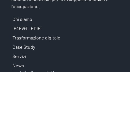
l’occupazione.
Chi siamo
IP4FVG – EDIH
Trasformazione digitale
Case Study
Servizi
News
Iscriviti alla newsletter
Privacy
È un'iniziativa che fa parte di: