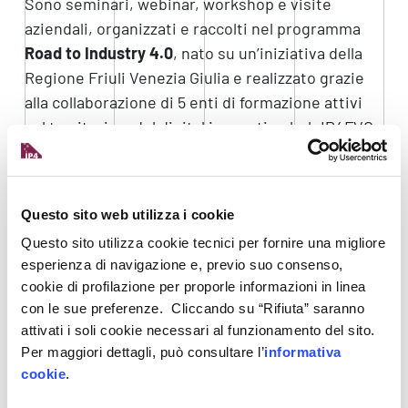
Sono seminari, webinar, workshop e visite
aziendali, organizzati e raccolti nel programma
Road to Industry 4.0
, nato su un’iniziativa della
Regione Friuli Venezia Giulia e realizzato grazie
alla collaborazione di 5 enti di formazione attivi
sul territorio e del digital innovation hub IP4FVG.
Gli incontri, in
programma nei
mesi di aprile e
maggio
, sono dedicati a imprenditori, manager e
operatori delle imprese del settore
Questo sito web utilizza i cookie
manifatturiero della regione, ma l’iscrizione è
Questo sito utilizza cookie tecnici per fornire una migliore
aperta anche a tutti residenti o domiciliati in
esperienza di navigazione e, previo suo consenso,
Friuli Venezia Giulia che vogliano approfondire i
cookie di profilazione per proporle informazioni in linea
con le sue preferenze. Cliccando su “Rifiuta” saranno
temi legati al paradigma industria 4.0. Per
attivati i soli cookie necessari al funzionamento del sito.
saperne di più e per iscriversi:
Road to Industry
Per maggiori dettagli, può consultare l’
informativa
4.0
cookie
.
Gli incontri hanno una durata di 4 ore, alcuni sono