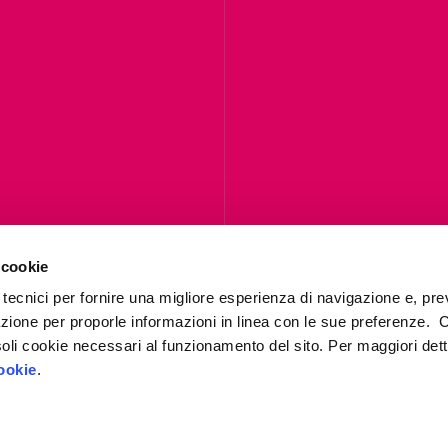
Contattaci
 cookie
ompila il form per richiedere informazion
 tecnici per fornire una migliore esperienza di navigazione e, pre
ti contatteremo al più presto.
azione per proporle informazioni in linea con le sue preferenze. 
i soli cookie necessari al funzionamento del sito. Per maggiori dett
ookie
.
Contattaci