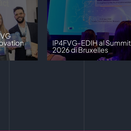
FVG
ovation
IP4FVG-EDIH al Summit
2026 di Bruxelles