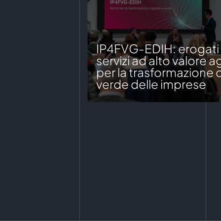
IP4FVG-EDIH: erogati o
servizi ad alto valore 
per la trasformazione d
verde delle imprese