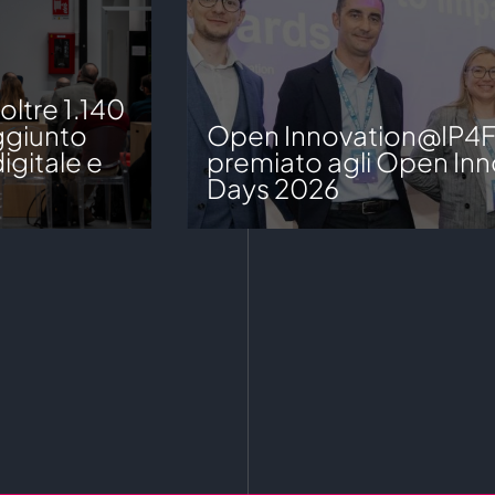
ltre 1.140
aggiunto
Open Innovation@IP4
igitale e
premiato agli Open Inn
Days 2026