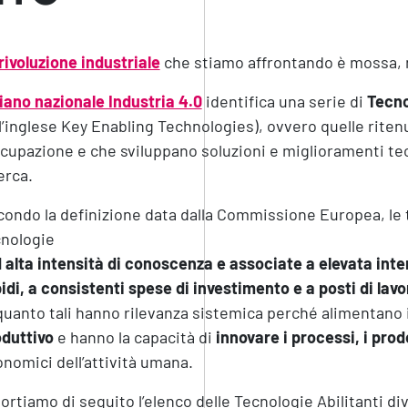
rivoluzione industriale
che stiamo affrontando è mossa, n
iano nazionale Industria 4.0
identifica una serie di
Tecno
l’inglese Key Enabling Technologies), ovvero quelle riten
ccupazione e che sviluppano soluzioni e miglioramenti tec
erca.
ondo la definizione data dalla Commissione Europea, le t
cnologie
 alta intensità di conoscenza e associate a elevata inten
idi, a consistenti spese di investimento e a posti di lav
quanto tali hanno rilevanza sistemica perché alimentano 
duttivo
e hanno la capacità di
innovare i processi, i prodo
nomici dell’attività umana.
ortiamo di seguito l’elenco delle Tecnologie Abilitanti di