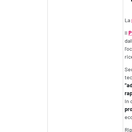
La
Il
P
dal
l’o
ric
Sec
te
“ad
rap
In 
pro
eco
Rip