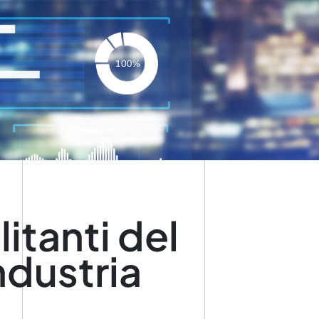
itanti del
ndustria