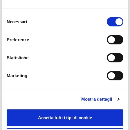
Pick to Light.
Questa soluzione
ottimizza tempi e percorsi di
Selezione
allestimento ordini
all’interno del magazzino, con un
Necessari
del
margine di errore estremamente ridotto. Si tratta di
consenso
display luminosi
installati sulle scaffalature che,
collegati al WMS, indirizzano gli operatori verso il
Preferenze
prelievo degli articoli corretti, nella quantità esatta. I
dispositivi sono personalizzabili e permettono di
Statistiche
gestire agevolmente più liste d’ordine in
contemporanea. I prelievi sono tracciati
automaticamente dal software e ciò garantisce
Marketing
l’
aggiornamento in tempo reale dello stato dell’ordine
.
Una soluzione identica (
Put to Light
) è stata
implementata anche per le operazioni di deposito
Mostra dettagli
della merce.
Sistemi di lettura ed etichettatura attraverso RFID
(Radio Frequency Identification) e RTLS (Real Time
Accetta tutti i tipi di cookie
locating system).