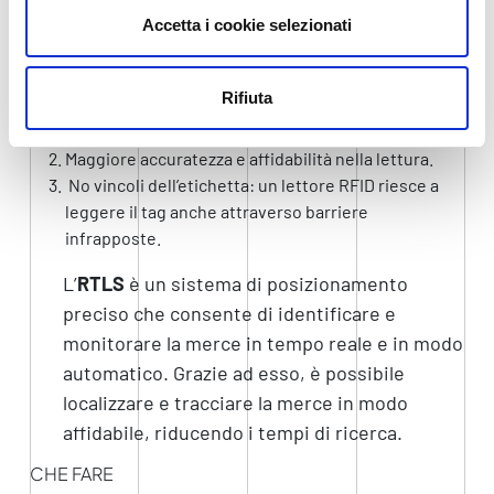
La tecnologia
RFID
utilizza le radiofrequenze e
Accetta i cookie selezionati
comporta una serie notevole di vantaggi rispetto alla
classica lettura del codice a barre:
Rifiuta
Identificazione di interi carichi di pallet più
velocemente e ad una distanza superiore.
Maggiore accuratezza e affidabilità nella lettura.
No vincoli dell’etichetta: un lettore RFID riesce a
leggere il tag anche attraverso barriere
infrapposte.
L’
RTLS
è un sistema di posizionamento
preciso che consente di identificare e
monitorare la merce in tempo reale e in modo
automatico. Grazie ad esso, è possibile
localizzare e tracciare la merce in modo
affidabile, riducendo i tempi di ricerca.
CHE FARE