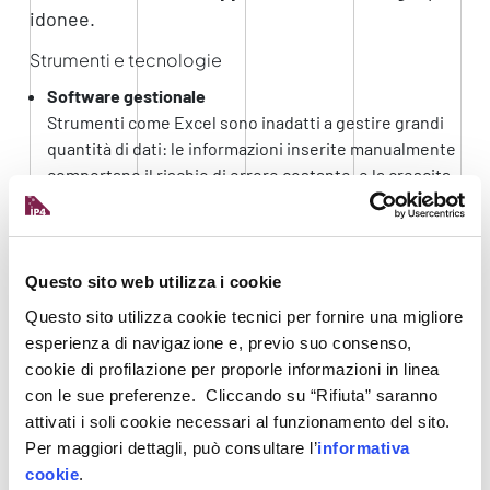
idonee.
Strumenti e tecnologie
Software gestionale
Strumenti come Excel sono inadatti a gestire grandi
quantità di dati: le informazioni inserite manualmente
comportano il rischio di errore costante, e la crescita
della quantità di dati implica difficoltà di controllo sul
processo di lavoro. La soluzione ottimale è
l’introduzione di software per la gestione e la
registrazione (
WMS: Warehouse Managemet System
),
Questo sito web utilizza i cookie
che prevedono l’inserimento automatico dei dati e lo
Questo sito utilizza cookie tecnici per fornire una migliore
scambio di informazioni con altri sistemi gestionali, ad
esperienza di navigazione e, previo suo consenso,
esempio l’
ERP (Enterprise Resource Planning)
. In
cookie di profilazione per proporle informazioni in linea
questo modo è possibile avere controllo in tempo
con le sue preferenze. Cliccando su “Rifiuta” saranno
reale sullo stato delle scorte, sui dati e sulle attività di
attivati i soli cookie necessari al funzionamento del sito.
magazzino, oltre che la possibilità di effettuare report
Per maggiori dettagli, può consultare l’
informativa
e statistiche.
cookie
.