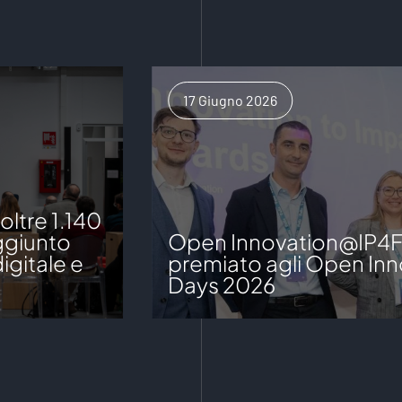
17 Giugno 2026
ltre 1.140
aggiunto
Open Innovation@IP4
igitale e
premiato agli Open Inn
Days 2026