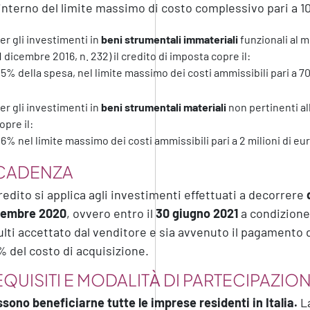
’interno del limite massimo di costo complessivo pari a 10
er gli investimenti in
beni strumentali immateriali
funzionali al m
1 dicembre 2016, n. 232) il credito di imposta copre il:
 5% della spesa, nel limite massimo dei costi ammissibili pari a 7
er gli investimenti in
beni strumentali materiali
non pertinenti al
opre il:
 6% nel limite massimo dei costi ammissibili pari a 2 milioni di eur
CADENZA
credito si applica agli investimenti effettuati a decorrere
cembre 2020
, ovvero entro il
30 giugno 2021
a condizione 
ulti accettato dal venditore e sia avvenuto il pagamento d
 del costo di acquisizione.
QUISITI E MODALIT
À
DI PARTECIPAZIO
sono beneficiarne tutte le imprese residenti in Italia.
La