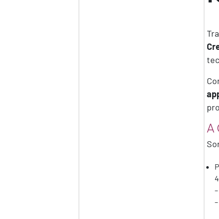
Tra
Cre
tec
Con
app
pro
A
Son
P
4
–
–