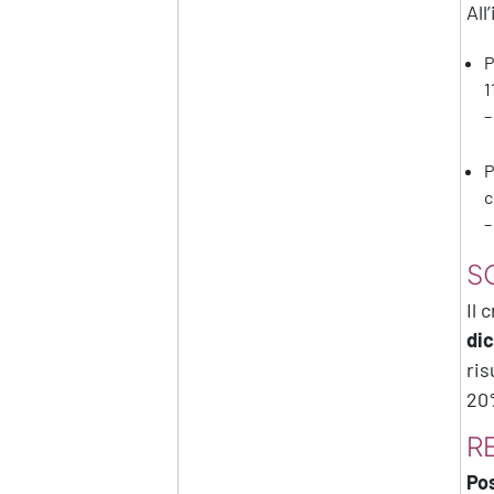
All
P
1
–
P
c
–
S
Il 
di
ris
20%
RE
Pos