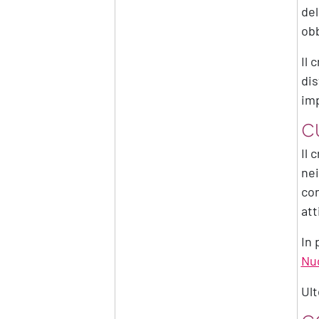
del
obb
Il 
dis
imp
C
Il 
nei
con
att
In 
Nu
Ult