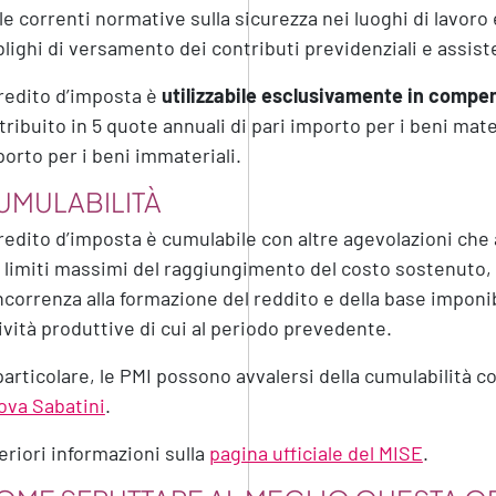
le correnti normative sulla sicurezza nei luoghi di lavor
lighi di versamento dei contributi previdenziali e assisten
credito d’imposta è
utilizzabile esclusivamente in compe
tribuito in 5 quote annuali di pari importo per i beni mater
orto per i beni immateriali.
UMULABILITÀ
credito d’imposta è cumulabile con altre agevolazioni ch
 limiti massimi del raggiungimento del costo sostenuto,
correnza alla formazione del reddito e della base imponib
ività produttive di cui al periodo prevedente.
particolare, le PMI possono avvalersi della cumulabilità co
ova Sabatini
.
eriori informazioni sulla
pagina ufficiale del MISE
.