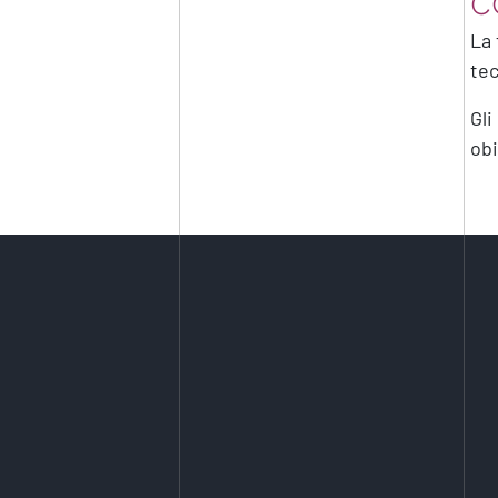
C
La 
tec
Gli
obi