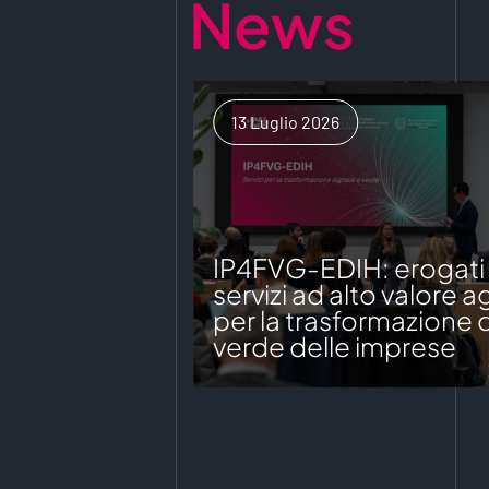
News
13 Luglio 2026
IP4FVG-EDIH: erogati o
servizi ad alto valore 
per la trasformazione d
verde delle imprese