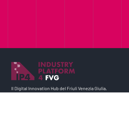
Il Digital Innovation Hub del Friuli Venezia Giulia,
partner della rete europea degli
Edih
.
Il progetto è un asset strategico del
Sistema Argo
,
modello industriale per lo sviluppo economico e
l’occupazione.
Chi siamo