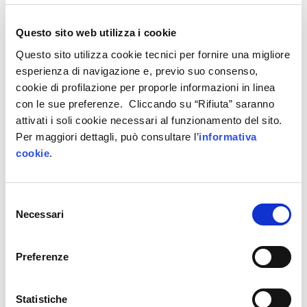
nelle province di Belluno e Treviso. Inoltre,
le PMI
interessate devono essere in attività da almeno
Questo sito web utilizza i cookie
2 anni.
Questo sito utilizza cookie tecnici per fornire una migliore
GLI HUB DIVA A SOSTEGNO DELLE IMPRESE
esperienza di navigazione e, previo suo consenso,
cookie di profilazione per proporle informazioni in linea
Per offrire ai candidati l’adeguata assistenza nella
con le sue preferenze. Cliccando su “Rifiuta” saranno
creazione di nuove opportunità di partnership
attivati i soli cookie necessari al funzionamento del sito.
oltre che nello sviluppo e nell’implementazione
Per maggiori dettagli, può consultare l’
informativa
delle idee progettuali, sono stati attivati
gli hub
cookie
.
regionali DIVA
. Quest’ultimi affiancheranno
ciascun progetto pilota selezionato, al fine di
monitorare il regolare avanzamento delle attività.
Selezione
Necessari
del
Area Science Park
, insieme a Friuli Innovazione,
consenso
è l’hub di riferimento per le aziende del Friuli
Preferenze
Venezia-Giulia.
TEMPISTICHE E BUDGET DISPONIBILE
Statistiche