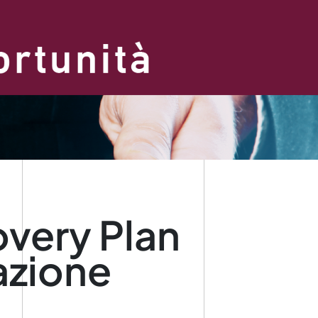
overy Plan
zazione