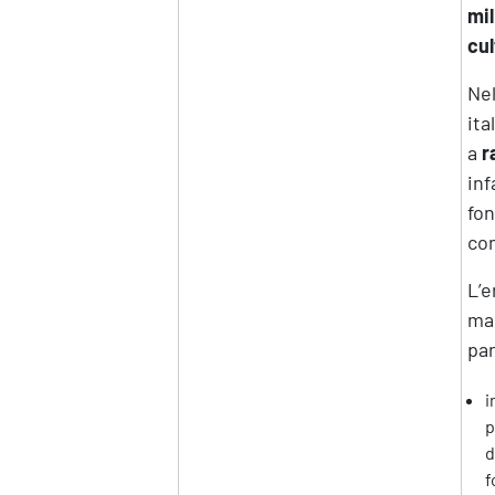
mil
cul
Nel
ita
a
r
inf
fon
com
L’e
mag
pa
i
p
d
f