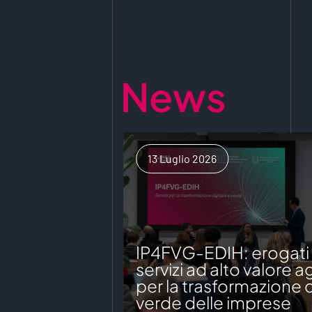
News
13 Luglio 2026
IP4FVG-EDIH: erogati o
servizi ad alto valore 
per la trasformazione d
verde delle imprese