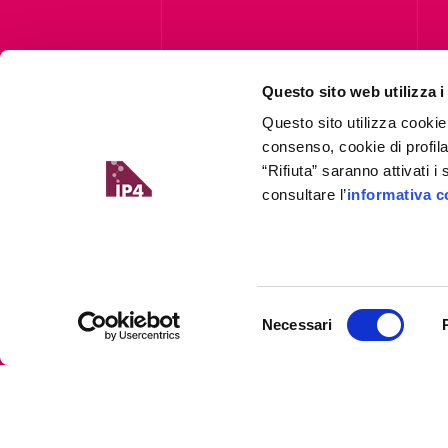
C
Questo sito web utilizza i
Questo sito utilizza cookie
consenso, cookie di profil
“Rifiuta” saranno attivati 
consultare l’
informativa c
Selezione
Necessari
del
consenso