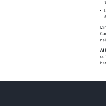
(
L
d
L’i
Com
nel
Al 
cu
ben