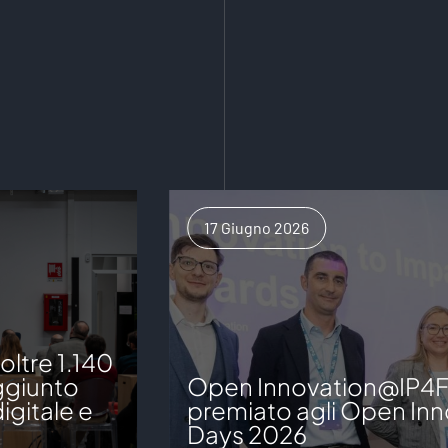
17 Giugno 2026
ltre 1.140
aggiunto
Open Innovation@IP4
igitale e
premiato agli Open Inn
Days 2026