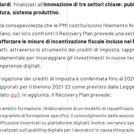
iardi
, finalizzati all’
innovazione di tre settori chiave: pu
tura, sistema produttivo.
la consapevolezza che le PMI costituiscono l’elemento f
liano, nei loro confronti il Recovery Plan prevede una seri
afforzare le misure di incentivazione fiscale incluse nel
atti, attraverso lo strumento dei crediti di imposta, rapp
damentale per incoraggiare gli investimenti in nuove tecn
petenze digitali.
rogazione dei crediti di imposta è confermata fino al 202
giorati per il biennio 2021-22 come previsto dalla Legge
rlato
qui
). In aggiunta, il Recovery Plan prevede:
n ambito formazione, l’elaborazione di un modello di riqualificazi
rogrammi di formazione specifici, il coinvolgimento delle associazi
iffusione incentrati su piattaforme digitali). Inoltre, verranno s
ocalizzati sull’
upskilling
digitale per i lavoratori in cassa integrazio