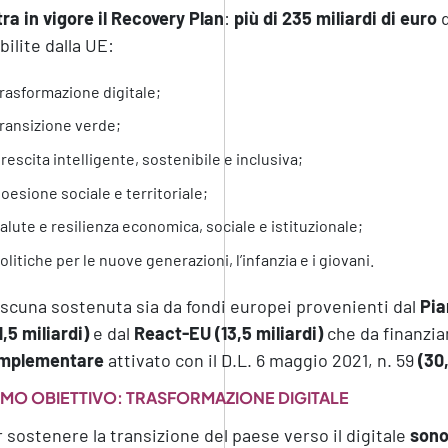
ra in vigore il
Recovery Plan
:
più di 235 miliardi di euro
d
bilite dalla UE:
rasformazione digitale;
ransizione verde;
rescita intelligente, sostenibile e inclusiva;
oesione sociale e territoriale;
alute e resilienza economica, sociale e istituzionale;
olitiche per le nuove generazioni, l’infanzia e i giovani.
scuna sostenuta sia da fondi europei provenienti dal
Pia
1,5 miliardi)
e dal
React-EU (13,5 miliardi)
che da finanzia
mplementare
attivato con il D.L. 6 maggio 2021, n. 59
(30,
IMO OBIETTIVO: TRASFORMAZIONE DIGITALE
 sostenere la transizione del paese verso il digitale
sono