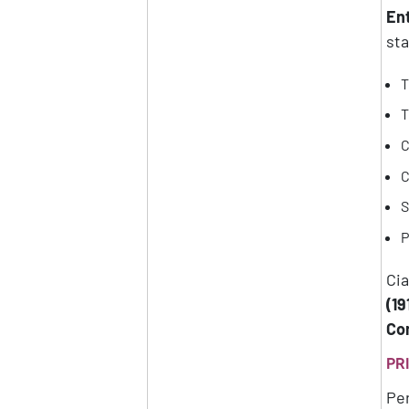
Ent
sta
T
T
C
C
S
P
Cia
(19
Co
PR
Per