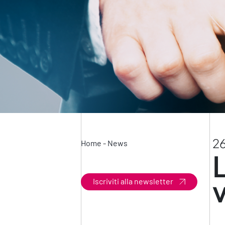
26
Home
-
News
v
Iscriviti alla newsletter