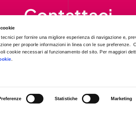
Contattaci
ompila il form per richiedere informazion
 cookie
ti contatteremo al più presto.
 tecnici per fornire una migliore esperienza di navigazione e, pre
azione per proporle informazioni in linea con le sue preferenze. 
i soli cookie necessari al funzionamento del sito. Per maggiori dett
Contattaci
ookie
.
Preferenze
Statistiche
Marketing