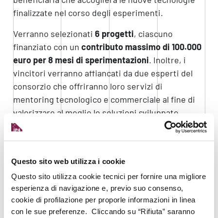
finalizzate nel corso degli esperimenti.
Verranno selezionati
6 progetti
, ciascuno
finanziato con un
contributo massimo di 100.000
euro
per 8 mesi di sperimentazioni
. Inoltre, i
vincitori verranno affiancati da due esperti del
consorzio che offriranno loro servizi di
mentoring tecnologico e commerciale al fine di
valorizzare al meglio le soluzioni sviluppate.
Maggiori informazioni alla
pagina ufficiale del
progetto
.
Questo sito web utilizza i cookie
Scadenza per la presentazione delle domande:
3
Questo sito utilizza cookie tecnici per fornire una migliore
agosto 2021
esperienza di navigazione e, previo suo consenso,
COME SFRUTTARE AL MEGLIO QUESTA
cookie di profilazione per proporle informazioni in linea
OPPORTUNITÀ?
con le sue preferenze. Cliccando su “Rifiuta” saranno