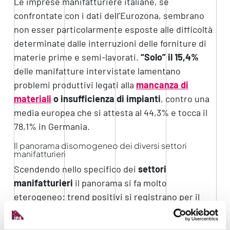
Le imprese manifatturiere italiane, se
confrontate con i dati dell’Eurozona, sembrano
non esser particolarmente esposte alle difficoltà
determinate dalle interruzioni delle forniture di
materie prime e semi-lavorati.
“Solo” il 15,4%
delle manifatture intervistate lamentano
problemi produttivi legati alla
mancanza di
materiali
o insufficienza di impianti
, contro una
media europea che si attesta al 44,3% e tocca il
78,1% in Germania.
Il panorama disomogeneo dei diversi settori
manifatturieri
Scendendo nello specifico dei
settori
manifatturieri
il panorama si fa molto
eterogeneo: trend positivi si registrano per il
comparto dell’
elettronica
(+8,9%), sotto la spinta
della digitalizzazione, e quello legato alla filiera