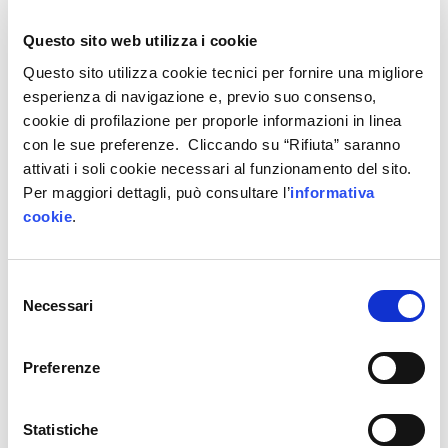
dell’
edilizia
, trainato dal boom di investimenti
pubblici e privati in costruzioni (+13,1%). Buoni
Questo sito web utilizza i cookie
risultati anche per le lavorazioni in legno (+9,5%),
Questo sito utilizza cookie tecnici per fornire una migliore
la metallurgia (+8,2%), le lavorazioni di minerali
esperienza di navigazione e, previo suo consenso,
cookie di profilazione per proporle informazioni in linea
non metalliferi (+7,8%) e dei prodotti in metallo
con le sue preferenze. Cliccando su “Rifiuta” saranno
(+7,0%). Fanno da contraltare i settori di moda e
attivati i soli cookie necessari al funzionamento del sito.
trasporti, maggiormente influenzati dai problemi
Per maggiori dettagli, può consultare l’
informativa
di domanda e reperimento materie prime.
cookie
.
Export
Secondo il report di Confindustria, gli
scambi
Selezione
italiani di beni con l’estero
, dopo il crollo
Necessari
del
registrato nel pieno dell’emergenza pandemica
consenso
(secondo trimestre del 2020), sono ripartiti in
Preferenze
modo rapido e robusto, tornando nettamente
sopra i livelli pre-crisi
. Nei mesi giugno-agosto
Statistiche
2021, le esportazioni a prezzi costanti hanno