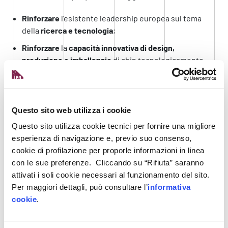
Rinforzare
l’esistente leadership europea sul tema
della
ricerca e tecnologia
;
Rinforzare
la
capacità innovativa di design,
produzione e imballaggio
di chip tecnologicamente
avanzati, sicuri ed efficienti dal punto di vista
energetico e riuscire a convertirli in prodotti finiti;
Costruire un
sistema produttivo adeguato
ed
Questo sito web utilizza i cookie
efficiente che sostenga l’aumento della capacità
produttiva entro il 2030;
Questo sito utilizza cookie tecnici per fornire una migliore
esperienza di navigazione e, previo suo consenso,
Affrontare la grave carenza di competenze, attirando
cookie di profilazione per proporle informazioni in linea
nuove competenze e supportando la nascita di una
con le sue preferenze. Cliccando su “Rifiuta” saranno
forza lavoro qualificata
attivati i soli cookie necessari al funzionamento del sito.
Sviluppare una
conoscenza approfondita della catena
Per maggiori dettagli, può consultare l’
informativa
di produzione globale
di semiconduttori per
cookie
.
monitorarne funzionamento e trend presenti e futuri,
anticipare possibili interruzioni
nelle forniture e